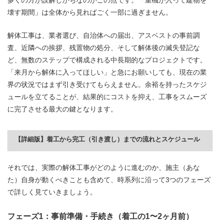
多くの方が誤解しがちなのがこの点です。「重機が入って建物を
壊す期間」は全体から見ればごく一部に過ぎません。
解体工事は、業者選び、自治体への届出、アスベストの事前調
査、近隣への挨拶、残置物の処分、そして解体後の滅失登記な
ど、無数のステップで構成される中長期的なプロジェクトです。
「来月から解体に入ってほしい」と急にお願いしても、現在の業
界の状況ではまず引き受けてもらえません。余裕を持ったスケジ
ュールを立てることが、結果的にコストを抑え、工事をスムーズ
に完了させる最大の鍵となります。
【詳細版】着工から完工（引き渡し）までの流れとスケジュール
それでは、実際の解体工事がどのように進むのか、施主（あな
た）自身が動くべきことも含めて、時系列に沿って3つのフェーズ
で詳しく見ていきましょう。
フェーズ1：事前準備・手続き（着工の1〜2ヶ月前）