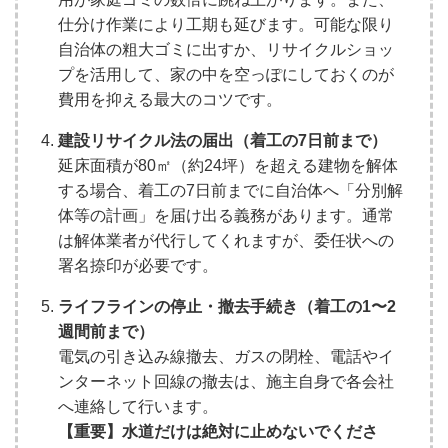
仕分け作業により工期も延びます。可能な限り
自治体の粗大ゴミに出すか、リサイクルショッ
プを活用して、家の中を空っぽにしておくのが
費用を抑える最大のコツです。
建設リサイクル法の届出（着工の7日前まで）
延床面積が80㎡（約24坪）を超える建物を解体
する場合、着工の7日前までに自治体へ「分別解
体等の計画」を届け出る義務があります。通常
は解体業者が代行してくれますが、委任状への
署名捺印が必要です。
ライフラインの停止・撤去手続き（着工の1〜2
週間前まで）
電気の引き込み線撤去、ガスの閉栓、電話やイ
ンターネット回線の撤去は、施主自身で各会社
へ連絡して行います。
【重要】水道だけは絶対に止めないでくださ