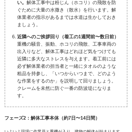
い。
解体工事中は粉じん（ホコリ）の飛散を防
ぐために大量の水撒き（散水）を行います。解
体業者の指示があるまでは水道は生かしておき
ましょう。
近隣へのご挨拶回り（着工の1週間前〜数日前）
重機の騒音、振動、ホコリの飛散、工事車両の
出入りなど、解体工事はどれほど気をつけても
近隣に多大なストレスを与えます。着工前には
必ず解体業者の担当者と一緒にタオルのような
粗品を持参し、「いつからいつまで、どのよう
な作業をするのか」を説明して回りましょう。
クレームを未然に防ぐ一番の防波堤になりま
す。
フェーズ2：解体工事本体（約7日〜14日間）
いよいよ現場に作業員と重機が入り、建物の解体が始まります。