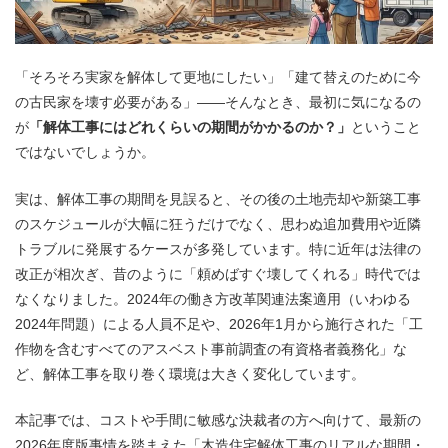
「そろそろ実家を解体して更地にしたい」「建て替えのために今
の古民家を壊す必要がある」——そんなとき、最初に気になるの
が
「解体工事にはどれくらいの期間がかかるのか？」
ということ
ではないでしょうか。
実は、解体工事の期間を見誤ると、その後の土地売却や新築工事
のスケジュールが大幅に狂うだけでなく、思わぬ追加費用や近隣
トラブルに発展するケースが多発しています。特に近年は法律の
改正が相次ぎ、昔のように「頼めばすぐ壊してくれる」時代では
なくなりました。2024年の働き方改革関連法案適用（いわゆる
2024年問題）による人員不足や、2026年1月から施行された「工
作物を含むすべてのアスベスト事前調査の有資格者義務化」な
ど、解体工事を取り巻く環境は大きく変化しています。
本記事では、コストや手間に敏感な決裁者の方へ向けて、最新の
2026年度版事情を踏まえた「木造住宅解体工事のリアルな期間・