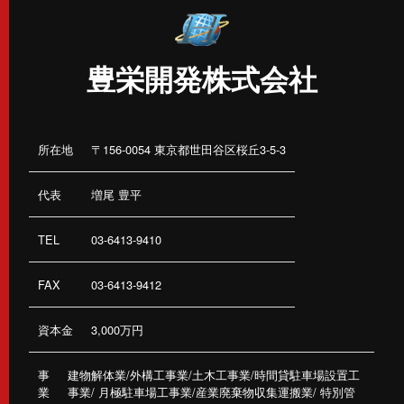
めの意見収集 各種のお問い合わせ対応に使用いたします。
個人情報の第三者提供
豊栄開発株式会社
当サイトは、法令に基づく場合等正当な理由によらない限り、
事前に本人の同意を得ることなく、 個人情報を第三者に開示・
提供することはありません。
アクセス解析ツールについて
所在地
〒156-0054 東京都世田谷区桜丘3-5-3
当サイトでは、Googleによるアクセス解析ツール「Googleアナ
リティクス」を利用しており、トラフィックデータの収集のた
代表
増尾 豊平
めにCookieを使用しています。サイト利用状況の分析、その他
のサービスの提供目的に限りこれを使用します。利用者は、当
TEL
03-6413-9410
サイトを利用することで、上記方法および目的においてGoogle
が行うこうしたデータ処理につき許可を与えたものとみなしま
FAX
03-6413-9412
す。この機能はCookieを無効にすることで収集を拒否すること
が出来ますので、お使いのブラウザの設定をご確認ください。
その際、当サイトの機能が一部利用できなくなる可能性があり
資本金
3,000万円
ますのでご注意ください。
事
建物解体業/外構工事業/土木工事業/時間貸駐車場設置工
業
事業/
月極駐車場工事業/産業廃棄物収集運搬業/
特別管