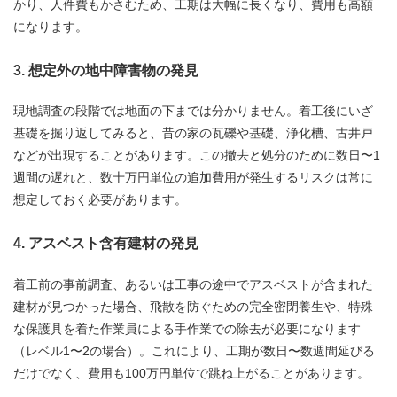
かり、人件費もかさむため、工期は大幅に長くなり、費用も高額
になります。
3. 想定外の地中障害物の発見
現地調査の段階では地面の下までは分かりません。着工後にいざ
基礎を掘り返してみると、昔の家の瓦礫や基礎、浄化槽、古井戸
などが出現することがあります。この撤去と処分のために数日〜1
週間の遅れと、数十万円単位の追加費用が発生するリスクは常に
想定しておく必要があります。
4. アスベスト含有建材の発見
着工前の事前調査、あるいは工事の途中でアスベストが含まれた
建材が見つかった場合、飛散を防ぐための完全密閉養生や、特殊
な保護具を着た作業員による手作業での除去が必要になります
（レベル1〜2の場合）。これにより、工期が数日〜数週間延びる
だけでなく、費用も100万円単位で跳ね上がることがあります。