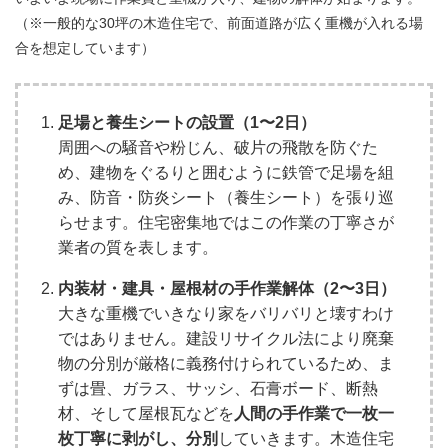
（※一般的な30坪の木造住宅で、前面道路が広く重機が入れる場
合を想定しています）
足場と養生シートの設置（1〜2日）
周囲への騒音や粉じん、破片の飛散を防ぐた
め、建物をぐるりと囲むように鉄管で足場を組
み、防音・防炎シート（養生シート）を張り巡
らせます。住宅密集地ではこの作業の丁寧さが
業者の質を表します。
内装材・建具・屋根材の手作業解体（2〜3日）
大きな重機でいきなり家をバリバリと壊すわけ
ではありません。建設リサイクル法により廃棄
物の分別が厳格に義務付けられているため、ま
ずは畳、ガラス、サッシ、石膏ボード、断熱
材、そして屋根瓦などを
人間の手作業で一枚一
枚丁寧に剥がし、分別
していきます。木造住宅