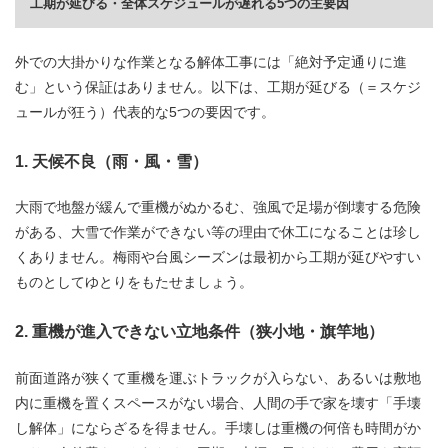
工期が延びる・全体スケジュールが遅れる5つの主要因
外での大掛かりな作業となる解体工事には「絶対予定通りに進
む」という保証はありません。以下は、工期が延びる（＝スケジ
ュールが狂う）代表的な5つの要因です。
1. 天候不良（雨・風・雪）
大雨で地盤が緩んで重機がぬかるむ、強風で足場が倒壊する危険
がある、大雪で作業ができない等の理由で休工になることは珍し
くありません。梅雨や台風シーズンは最初から工期が延びやすい
ものとしてゆとりをもたせましょう。
2. 重機が進入できない立地条件（狭小地・旗竿地）
前面道路が狭くて重機を運ぶトラックが入らない、あるいは敷地
内に重機を置くスペースがない場合、人間の手で家を壊す「手壊
し解体」にならざるを得ません。手壊しは重機の何倍も時間がか