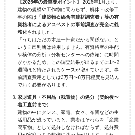
【2026年の最重要ポイント】
2026年1月より、
建物の規模や工作物に関わらず、解体・改修工
事の際は
「建築物石綿含有建材調査者」等の有
資格者によるアスベストの事前調査が完全に義
務化
されました。
「うちはただの木造一軒家だから関係ない」と
いう自己判断は通用しません。有資格者の手配
や検体の分析（分析センターへの依頼）に時間
がかかるため、この調査結果が出るまでに1〜2
週間ほど待たされるケースが増えています。事
前調査費用としては3万円〜8万円程度を見込ん
でおく必要があります。
家財道具・不用品（残置物）の処分（契約後〜
着工直前まで）
建物の中にタンス、家電、食器、布団などの生
活用品が残っていると、業者はそれらを「産業
廃棄物」として処分しなければならず、処分費
用が家庭ゴミの数倍に跳ね上がります。また、