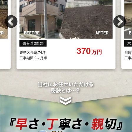
Previous
Ne
木造平屋 アスファルト舗装
R
120
万円
川崎市麻生区:14坪
塩浜
工事期間:2週間
工事