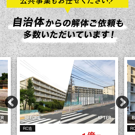
Previous
Ne
RC造
R