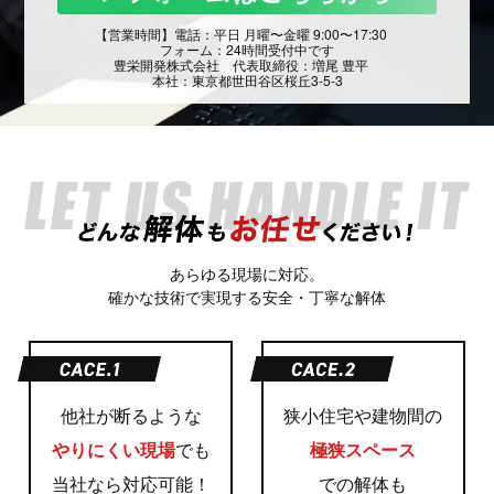
【営業時間】電話：平日 月曜〜金曜 9:00〜17:30
フォーム：24時間受付中です
豊栄開発株式会社 代表取締役：増尾 豊平
本社：東京都世田谷区桜丘3-5-3
あらゆる現場に対応。
確かな技術で実現する安全・丁寧な解体
他社が断るような
狭小住宅や建物間の
やりにくい現場
でも
極狭スペース
当社なら対応可能！
での解体も