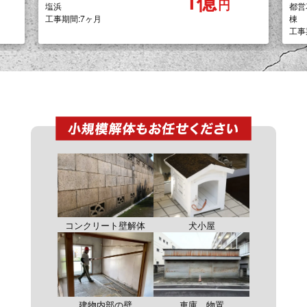
1億7千
万円
都営花畑第3アパート:7,8号
東
棟
工事
工事期間:9ヶ月
犬小屋
コンクリート壁解体
建物内部の壁
車庫、物置