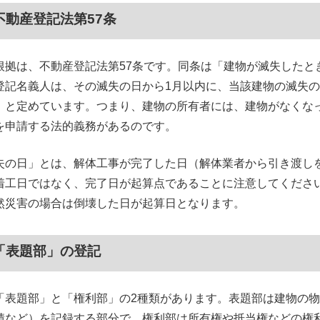
不動産登記法第57条
根拠は、不動産登記法第57条です。同条は「建物が滅失したと
登記名義人は、その滅失の日から1月以内に、当該建物の滅失
」と定めています。つまり、建物の所有者には、建物がなくな
を申請する法的義務があるのです。
失の日」とは、解体工事が完了した日（解体業者から引き渡し
着工日ではなく、完了日が起算点であることに注意してくださ
然災害の場合は倒壊した日が起算日となります。
「表題部」の登記
「表題部」と「権利部」の2種類があります。表題部は建物の
積など）を記録する部分で、権利部は所有権や抵当権などの権