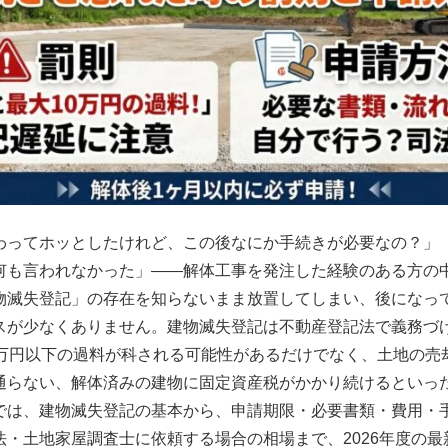
わってホッとしたけれど、この後なにか手続きが必要なの？」
何も言われなかった」――解体工事を発注した経験のある方の
物滅失登記」の存在を知らないまま放置してしまい、後になっ
スが少なくありません。建物滅失登記は不動産登記法で義務づ
0万円以下の過料が科される可能性があるだけでなく、土地の売
通らない、解体済みの建物に固定資産税がかかり続けるといっ
では、建物滅失登記の基本から、申請期限・必要書類・費用・
法・土地家屋調査士に依頼する場合の相場まで、2026年度の最