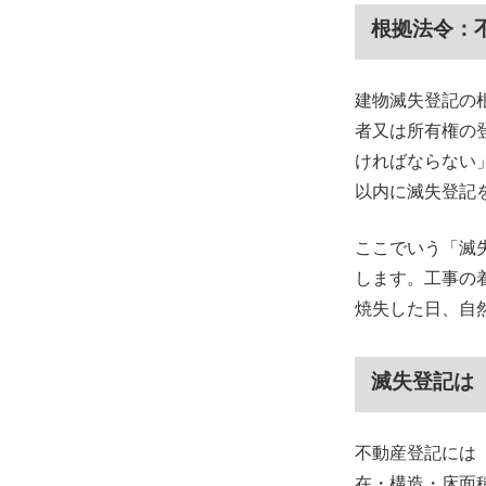
根拠法令：
建物滅失登記の
者又は所有権の
ければならない
以内に滅失登記
ここでいう「滅
します。工事の
焼失した日、自
滅失登記は
不動産登記には
在・構造・床面