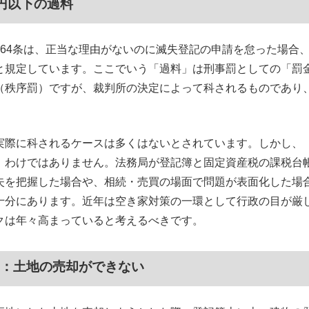
円以下の過料
164条は、正当な理由がないのに滅失登記の申請を怠った場合、
と規定しています。ここでいう「過料」は刑事罰としての「罰
（秩序罰）ですが、裁判所の決定によって科されるものであり
実際に科されるケースは多くはないとされています。しかし、
」わけではありません。法務局が登記簿と固定資産税の課税台
失を把握した場合や、相続・売買の場面で問題が表面化した場
十分にあります。近年は空き家対策の一環として行政の目が厳
クは年々高まっていると考えるべきです。
1：土地の売却ができない