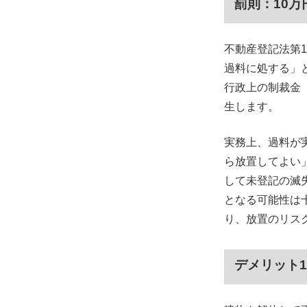
罰則：10万
不動産登記法第
過料に処する」
行政上の制裁金
生します。
実務上、過料が
ら放置してよい
して未登記の滅
となる可能性は
り、放置のリス
デメリット