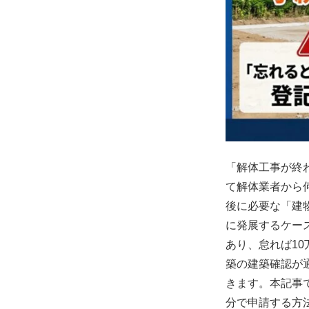
「解体工事が終
て解体業者から
後に必要な「建
に発展するケー
あり、怠れば1
築の建築確認が
きます。本記事
分で申請する方