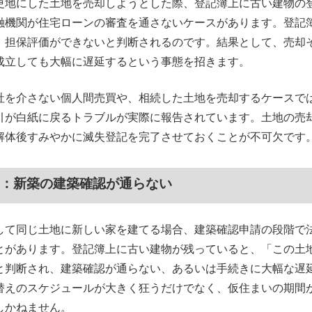
更地にした土地を売却しようとした際、登記簿上に古い建物の
融機関が住宅ローンの審査を通さないケースがあります。登記
、担保評価ができないと判断されるのです。結果として、売却
成立しても大幅に遅延するという事態を招きます。
社を介さない個人間売買や、相続した土地を売却するケースで
引が白紙に戻るトラブルが実際に報告されています。土地の売
解体後すみやかに滅失登記を完了させておくことが不可欠です
2：新築の建築確認が通らない
して同じ土地に新しい家を建てる場合、建築確認申請の段階で
とがあります。登記簿上に古い建物が残っていると、「この土
と判断され、建築確認が通らない、あるいは手続きに大幅な遅
替えのスケジュールが大きく狂うだけでなく、仮住まいの期間
しかねません。