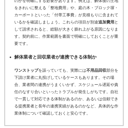
のかを明確にする必要があります。例えば、解体後の土地
をきれいに整える「整地費用」や、庭の木・ブロック塀・
カーポートといった「付帯工事費」が見積もりに含まれて
いるかを確認しましょう。これらの項目が別途
追加費用
と
して請求されると、総額が大きく膨れ上がる原因になりま
す。契約前に、作業範囲を書面で明確にしておくことが重
要です。
解体業者と回収業者が連携できる体制か
ワンストップ
を謳っていても、実際には
不用品回収
部分を
下請け業者に丸投げしているケースもあります。その場
合、業者間の連携がうまくいかず、スケジュール遅延や責
任のなすり合いといったトラブルが発生しがちです。自社
で一貫して対応できる体制があるのか、あるいは信頼でき
る提携業者と長年の連携実績があるのかなど、具体的な作
業体制について確認しておくと安心です。