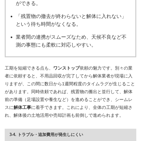
ができる。
「残置物の撤去が終わらないと解体に入れない」
という待ち時間がなくなる。
業者間の連携がスムーズなため、天候不良など不
測の事態にも柔軟に対応しやすい。
工期を短縮できる点も、
ワンストップ
依頼の魅力です。別々の業
者に依頼すると、不用品回収が完了してから解体業者が現場に入
りますが、この間に数日から1週間程度のタイムラグが生じること
があります。同時依頼であれば、残置物の搬出と並行して、解体
前の準備（足場設置や養生など）を進めることができ、シームレ
スに
解体工事
に着手できます。これにより、全体の工期が短縮さ
れ、解体後の土地活用や売却計画も前倒しで進められます。
3-4. トラブル・追加費用が発生しにくい