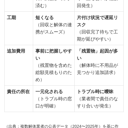
済む）
回発生）
工期
短くなる
片付け状況で遅延リ
（回収と解体の連
スク
携がスムーズ）
（回収完了待ちで工
期が延びやすい）
追加費用
事前に把握しやす
「残置物」起因が多
い
い
（残置物を含めた
（解体時に不用品が
総額見積もりのた
見つかり追加請求）
め）
責任の所在
一元化される
トラブル時に曖昧
（トラブル時の窓
（業者間で責任のな
口が明確）
すり合いが発生）
（出典：複数解体業者の公表データ（2024〜2025年）を基に作