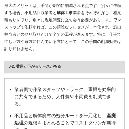
最大のメリットは、手間が劇的に削減される点です。別々に依頼
する場合、
不用品回収
業者と
解体工事
業者をそれぞれ探し、相見
積もりを取り、別々に現地調査に立ち会う必要があります。
ワン
ストップ
で依頼すれば、この煩雑なプロセスが一本化され、窓口
担当者とのやり取りだけで全ての工程が進みます。特に、仕事で
忙しい方や遠方に住んでいる方にとって、この手間の削減効果は
計り知れません。
3-2. 費用が下がるケースがある
業者側で作業スタッフやトラック、重機を効率的
に共有できるため、人件費や車両費を削減でき
る。
不用品と解体廃材の処分ルートを一元化し、
産廃
処理
の規模をまとめることでコストダウンが期待