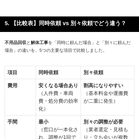
5. 【比較表】同時依頼 vs 別々依頼でどう違う？
不用品回収
と
解体工事
を「同時に頼んだ場合」と「別々に頼んだ
場合」の違いを、5つの主要な項目で比較しました。
項目
同時依頼
別々依頼
費用
安くなる場合あり
割高になりやすい
（人件費・車両
（基本料金や運搬費
費・処分費の効率
が二重に発生）
化）
手間
最小
別々の調整が必要
（窓口が一本化さ
（業者選定・見積も
れ、調整が1回で
り・立ち会いが複数