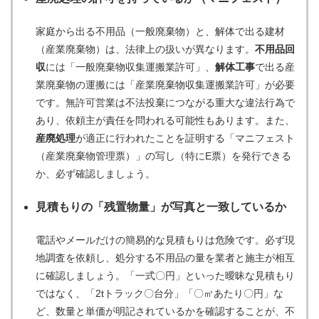
家庭から出る不用品（一般廃棄物）と、解体で出る建材
（産業廃棄物）は、法律上の扱いが異なります。
不用品回
収
には「一般廃棄物収集運搬業許可」、
解体工事
で出る産
業廃棄物の運搬には「産業廃棄物収集運搬業許可」が必要
です。無許可営業は不法投棄につながる重大な違法行為で
あり、依頼主が責任を問われる可能性もあります。また、
産廃処理
が適正に行われたことを証明する「マニフェスト
（産業廃棄物管理票）」の写し（特にE票）を発行できる
か、必ず確認しましょう。
見積もりの「残置物量」が写真と一致しているか
電話やメールだけの簡易的な見積もりは危険です。必ず現
地調査を依頼し、処分する不用品の量を業者と施主が相互
に確認しましょう。「一式〇円」といった曖昧な見積もり
ではなく、「2tトラック〇台分」「〇㎥あたり〇円」な
ど、数量と単価が明記されているかを確認することが、不