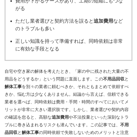
費用が下がるケースがあり、工期の短縮にもつな
がる
ただし業者選びと契約方法を誤ると
追加費用
など
のトラブルも多い
正しい知識を持って準備すれば、同時依頼は非常
に有効な手段となる
自宅や空き家の解体を考えたとき、「家の中に残された大量の不
用品をどうするか」という問題に直面します。この
不用品回収
と
解体工事
を別々の業者に頼むべきか、それともまとめて依頼すべ
きか、悩む方は少なくありません。結論から言えば、信頼できる
業者を選べば、同時依頼は費用・手間・時間のすべてにおいてメ
リットが非常に大きい選択肢です。しかし、業者選びや契約内容
の確認を怠ると、高額な
追加費用
や不法投棄といった深刻なトラ
ブルに巻き込まれるリスクも潜んでいます。この記事では、
不用
品回収
と
解体工事
の同時依頼で失敗しないためのメリットと注意