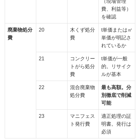
（現場管理
費、利益等）
を確認
廃棄物処分
20
木くず処分
t単価または㎥
費
費
単価が明記さ
れているか
21
コンクリー
t単価が一般
トがら処分
的。リサイク
費
ルが基本
22
混合廃棄物
最も高額。分
処分費
別徹底で削減
可能
23
マニフェス
適正処理の証
ト発行費
明書。発行は
必須