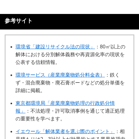
参考サイト
環境省「建設リサイクル法の現状」
：80㎡以上の
解体における分別解体義務や再資源化率の現状を
公表する信頼情報。
環境サービス（産業廃棄物処分料金表）
：鉄く
ず・混合廃棄物・廃石膏ボードなどの処分単価を
詳細に掲載。
東京都環境局「産業廃棄物処理の行政処分情
報」
：不法処理・許可取消事例を通じて適正処理
の重要性を学べます。
イエウール「解体業者を選ぶ際のポイント」
：相