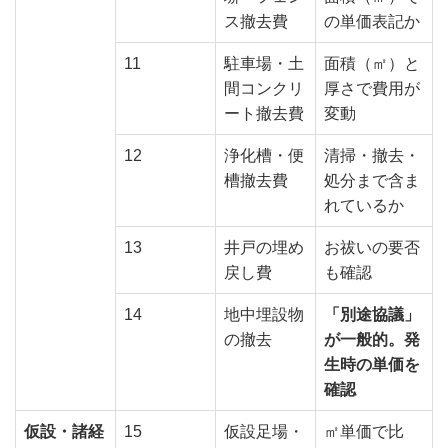
ス撤去費
の単価表記か
11
駐車場・土
面積（㎡）と
間コンクリ
厚さで費用が
ート撤去費
変動
12
浄化槽・便
清掃・撤去・
槽撤去費
処分まで含ま
れているか
13
井戸の埋め
お祓いの要否
戻し費
も確認
14
地中埋設物
「別途協議」
の撤去
が一般的。発
生時の単価を
確認
仮設・諸経
15
仮設足場・
㎡単価で比