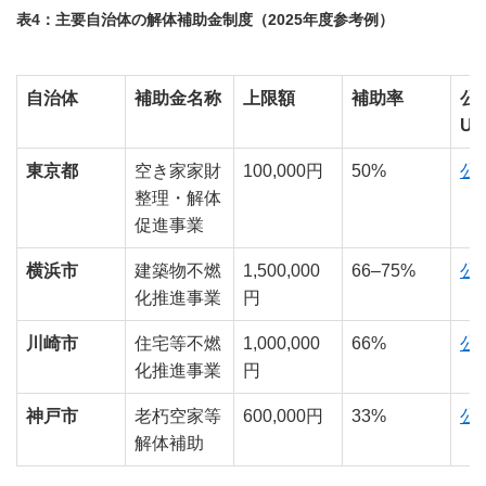
表4：主要自治体の解体補助金制度（2025年度参考例）
自治体
補助金名称
上限額
補助率
公
UR
東京都
空き家家財
100,000円
50%
公
整理・解体
促進事業
横浜市
建築物不燃
1,500,000
66–75%
公
化推進事業
円
川崎市
住宅等不燃
1,000,000
66%
公
化推進事業
円
神戸市
老朽空家等
600,000円
33%
公
解体補助