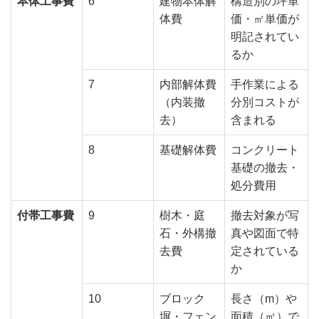
本体工事費
6
建物本体解
構造別の坪単
体費
価・㎡単価が
明記されてい
るか
7
内部解体費
手作業による
（内装撤
分別コストが
去）
含まれる
8
基礎解体費
コンクリート
基礎の撤去・
処分費用
付帯工事費
9
樹木・庭
撤去対象が写
石・外構撤
真や図面で特
去費
定されている
か
10
ブロック
長さ（m）や
塀・フェン
面積（㎡）で