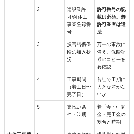
2
建設業許
許可番号の記
可/解体工
載は必須。無
事業登録番
許可業者は違
号
法
3
損害賠償保
万一の事故に
険の加入状
備え、保険証
況
券のコピーを
要確認
4
工事期間
各社で工期に
（着工日〜
大きな差がな
完了日）
いか
5
支払い条
着手金・中間
件・時期
金・完工金の
割合と時期