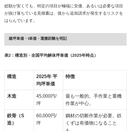
総額が安くても、特定の項目が極端に安価、あるいは必要な項目
が抜け落ちている見積書は、後から追加請求が発生するリスクを
はらんでいます。
建坪単価・t単価・運搬距離を明記
表2：構造別・全国平均解体坪単価（2025年時点）
構造
2025年 平
特徴
均坪単価
木造
45,000円/
最も一般的。手作業と重機
坪
作業が中心。
鉄骨（S
60,000円/
鋼材の切断作業が必要。鉄
造）
坪
くずは有価物になること
も。