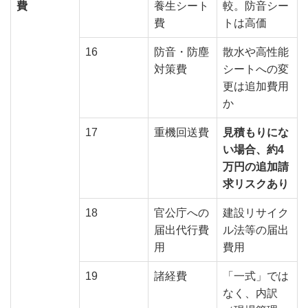
費
養生シート
較。防音シー
費
トは高価
16
防音・防塵
散水や高性能
対策費
シートへの変
更は追加費用
か
17
重機回送費
見積もりにな
い場合、約4
万円の追加請
求リスクあり
18
官公庁への
建設リサイク
届出代行費
ル法等の届出
用
費用
19
諸経費
「一式」では
なく、内訳