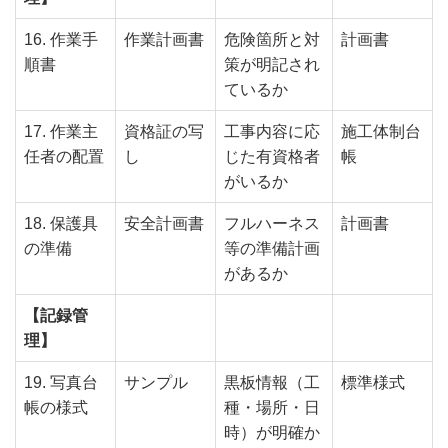
16. 作業手
作業計画書
危険箇所と対
計画書
順書
策が明記され
ているか
17. 作業主
資格証の写
工事内容に応
施工体制台
任者の配置
し
じた有資格者
帳
がいるか
18. 保護具
安全計画書
フルハーネス
計画書
の準備
等の準備計画
があるか
【記録管
理】
19. 写真台
サンプル
黒板情報（工
標準様式
帳の様式
種・場所・日
時）が明確か