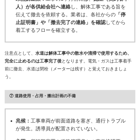
人）が各供給会社へ連絡
し、解体工事である旨を
伝えて撤去を依頼する。業者は、各社からの
「停
止証明書」や「撤去完了の連絡」を確認
してから
着工するフローを確立する。
注意点として、
水道は解体工事中の散水や清掃で使用するため、
完全に止めるのは工事完了後
となります。電気・ガスは工事着手
前に撤去、水道は閉栓（メーターは残す）と覚えておきましょ
う。
⑦ 道路使用・占用・搬出計画の不備
兆候：
工事車両が前面道路を塞ぎ、通行トラブル
が発生。誘導員が配置されていない。