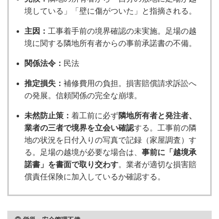
境している」「壁に傷がついた」と指摘される。
主因：
工事着手前の境界確認の未実施。足場の越
境に関する隣地所有者からの事前承諾書の不備。
関係法令：
民法
推定損失：
補修費用の負担。損害賠償請求訴訟へ
の発展。信頼関係の完全な崩壊。
未然防止策：
着工前に必ず
隣地所有者と発注者、
業者の三者で境界を立会い確認
する。工事前の隣
地の状況を日付入りの写真で記録（家屋調査）す
る。足場の越境が必要な場合は、
事前に「越境承
諾書」を書面で取り交わす
。業者が適切な損害賠
償責任保険に加入しているか確認する。