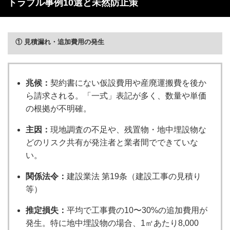
トラブル事例10選と未然防止策
① 見積漏れ・追加費用の発生
兆候：
契約書にない仮設費用や産廃運搬費を後か
ら請求される。「一式」表記が多く、数量や単価
の根拠が不明確。
主因：
現地調査の不足や、残置物・地中埋設物な
どのリスク共有が発注者と業者間でできていな
い。
関係法令：
建設業法 第19条（建設工事の見積り
等）
推定損失：
平均で工事費の10〜30%の追加費用が
発生。特に地中埋設物の場合、1㎡あたり8,000