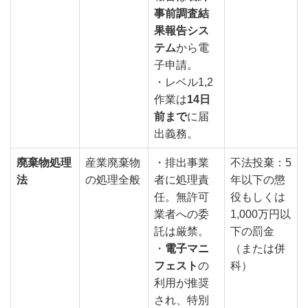
事前調査結
果報告シス
テム
から電
子申請。
・レベル1,2
作業は
14日
前まで
に届
出義務。
廃棄物処理
産業廃棄物
・排出事業
不法投棄：5
法
の処理全般
者に処理責
年以下の懲
任。無許可
役もしくは
業者への委
1,000万円以
託は厳禁。
下の罰金
・
電子マニ
（または併
フェスト
の
科）
利用が推奨
され、特別