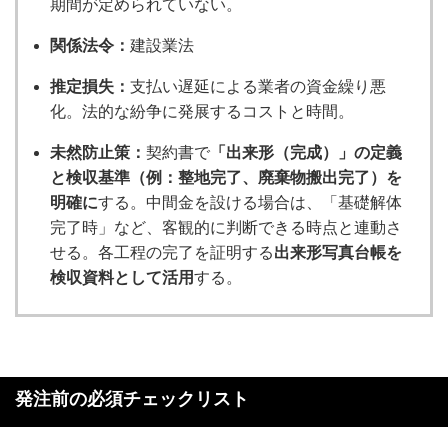
期間が定められていない。
関係法令：
建設業法
推定損失：
支払い遅延による業者の資金繰り悪
化。法的な紛争に発展するコストと時間。
未然防止策：
契約書で
「出来形（完成）」の定義
と検収基準（例：整地完了、廃棄物搬出完了）を
明確に
する。中間金を設ける場合は、「基礎解体
完了時」など、客観的に判断できる時点と連動さ
せる。各工程の完了を証明する
出来形写真台帳を
検収資料として活用
する。
発注前の必須チェックリスト