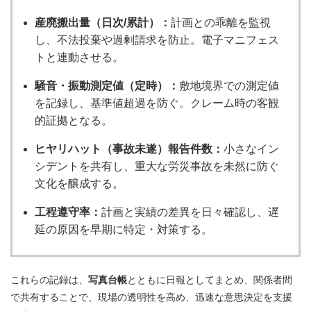
産廃搬出量（日次/累計）：
計画との乖離を監視
し、不法投棄や過剰請求を防止。電子マニフェス
トと連動させる。
騒音・振動測定値（定時）：
敷地境界での測定値
を記録し、基準値超過を防ぐ。クレーム時の客観
的証拠となる。
ヒヤリハット（事故未遂）報告件数：
小さなイン
シデントを共有し、重大な労災事故を未然に防ぐ
文化を醸成する。
工程遵守率：
計画と実績の差異を日々確認し、遅
延の原因を早期に特定・対策する。
これらの記録は、
写真台帳
とともに日報としてまとめ、関係者間
で共有することで、現場の透明性を高め、迅速な意思決定を支援