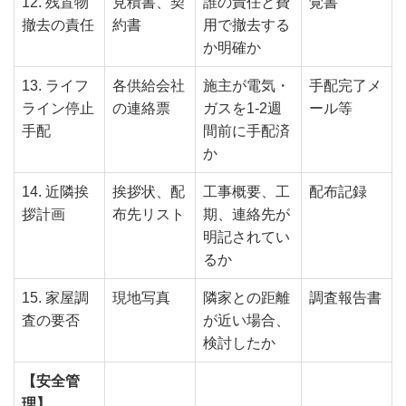
12. 残置物
見積書、契
誰の責任と費
覚書
撤去の責任
約書
用で撤去する
か明確か
13. ライフ
各供給会社
施主が電気・
手配完了メ
ライン停止
の連絡票
ガスを1-2週
ール等
手配
間前に手配済
か
14. 近隣挨
挨拶状、配
工事概要、工
配布記録
拶計画
布先リスト
期、連絡先が
明記されてい
るか
15. 家屋調
現地写真
隣家との距離
調査報告書
査の要否
が近い場合、
検討したか
【安全管
理】