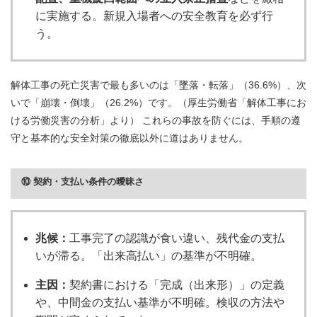
に実施する。新規入場者への安全教育を必ず行
う。
解体工事の死亡災害で最も多いのは「墜落・転落」（36.6%）、次
いで「崩壊・倒壊」（26.2%）です。（厚生労働省「解体工事にお
ける労働災害の分析」より） これらの事故を防ぐには、手順の遵
守と基本的な安全対策の徹底以外に道はありません。
⑩ 契約・支払い条件の曖昧さ
兆候：
工事完了の認識が食い違い、残代金の支払
いが滞る。「出来高払い」の基準が不明確。
主因：
契約書における「完成（出来形）」の定義
や、中間金の支払い基準が不明確。検収の方法や