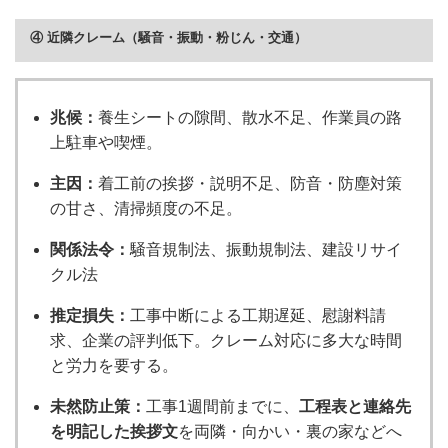
④ 近隣クレーム（騒音・振動・粉じん・交通）
兆候：
養生シートの隙間、散水不足、作業員の路
上駐車や喫煙。
主因：
着工前の挨拶・説明不足、防音・防塵対策
の甘さ、清掃頻度の不足。
関係法令：
騒音規制法、振動規制法、建設リサイ
クル法
推定損失：
工事中断による工期遅延、慰謝料請
求、企業の評判低下。クレーム対応に多大な時間
と労力を要する。
未然防止策：
工事1週間前までに、
工程表と連絡先
を明記した挨拶文
を両隣・向かい・裏の家などへ