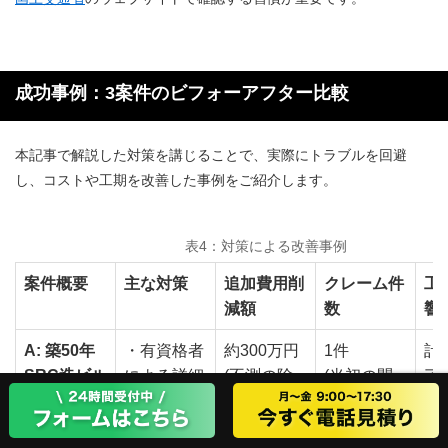
成功事例：3案件のビフォーアフター比較
本記事で解説した対策を講じることで、実際にトラブルを回避
し、コストや工期を改善した事例をご紹介します。
表4：対策による改善事例
案件概要
主な対策
追加費用削
クレーム件
工
減額
数
響
A: 築50年
・有資格者
約300万円
1件
計
SRC造ビル
による詳細
(不測の除
(当初の問
了
(アスベス
な事前調査
去費を回
合せのみ)
(
トリスク
・レベル別
避)
し)