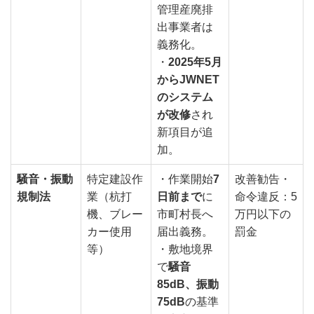
管理産廃排
出事業者は
義務化。
・
2025年5月
からJWNET
のシステム
が改修
され
新項目が追
加。
騒音・振動
特定建設作
・作業開始
7
改善勧告・
規制法
業（杭打
日前まで
に
命令違反：5
機、ブレー
市町村長へ
万円以下の
カー使用
届出義務。
罰金
等）
・敷地境界
で
騒音
85dB、振動
75dB
の基準