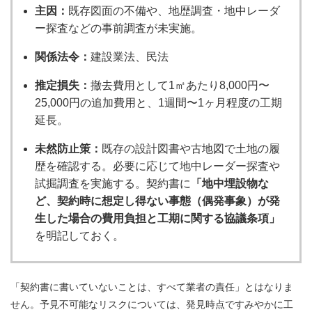
主因：
既存図面の不備や、地歴調査・地中レーダ
ー探査などの事前調査が未実施。
関係法令：
建設業法、民法
推定損失：
撤去費用として1㎡あたり8,000円〜
25,000円の追加費用と、1週間〜1ヶ月程度の工期
延長。
未然防止策：
既存の設計図書や古地図で土地の履
歴を確認する。必要に応じて地中レーダー探査や
試掘調査を実施する。契約書に
「地中埋設物な
ど、契約時に想定し得ない事態（偶発事象）が発
生した場合の費用負担と工期に関する協議条項」
を明記しておく。
「契約書に書いていないことは、すべて業者の責任」とはなりま
せん。予見不可能なリスクについては、発見時点ですみやかに工