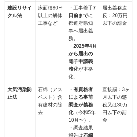
建設リサイ
床面積80㎡
・工事着手
7
届出義務違
クル法
以上の解体
日前まで
に
反：20万円
工事など
都道府県知
以下の罰金
事へ届出義
務。
・
2025年4月
から届出の
電子申請義
務化
が本格
化。
大気汚染防
石綿（アス
・
有資格者
直接罰：3ヶ
止法
ベスト）含
による事前
月以下の懲
有建材の除
調査が義務
役又は30万
去
化
（令和5年
円以下の罰
10月〜）。
金
・調査結果
報告は
石綿