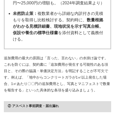
円〜25,000円の増額も。（2024年調査結果より）
未然防止策：
複数業者から詳細な内訳付きの見積
もりを取得し比較検討する。契約時に、
数量根拠
がわかる見積詳細書、現地状況を示す写真台帳、
仮設や養生の標準仕様書
を添付資料として義務付
ける。
追加費用の最大の原因は「言った、言わない」の水掛け論です。
これを防ぐには、契約書に「追加費用が発生する可能性のある項
目と、その際の協議・単価決定方法」を明記することが不可欠で
す。例えば、「地中からコンクリートガラが1㎥以上発生した場
合、1㎥あたり〇〇円の追加費用とし、写真とマニフェストで数量
を報告する」といった具体的な条項を盛り込みましょう。
② アスベスト事前調査・届出漏れ