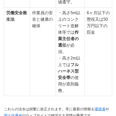
値遵守。
労働安全衛
作業員の安
・高さ5m以
6ヶ月以下の
生法
全と健康の
上のコンク
懲役又は50
確保
リート造解
万円以下の
体等では
作
罰金
業主任者の
選任
が必
須。
・高さ2m以
上では
フル
ハーネス型
安全帯
の使
用が原則義
務。
これらの法令は頻繁に改正されます。常に最新の情報を
環境省
や
国土交通省
のウェブサイトで確認する習慣が重要です。