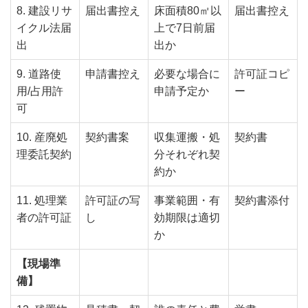
8. 建設リサ
届出書控え
床面積80㎡以
届出書控え
イクル法届
上で7日前届
出
出か
9. 道路使
申請書控え
必要な場合に
許可証コピ
用/占用許
申請予定か
ー
可
10. 産廃処
契約書案
収集運搬・処
契約書
理委託契約
分それぞれ契
約か
11. 処理業
許可証の写
事業範囲・有
契約書添付
者の許可証
し
効期限は適切
か
【現場準
備】