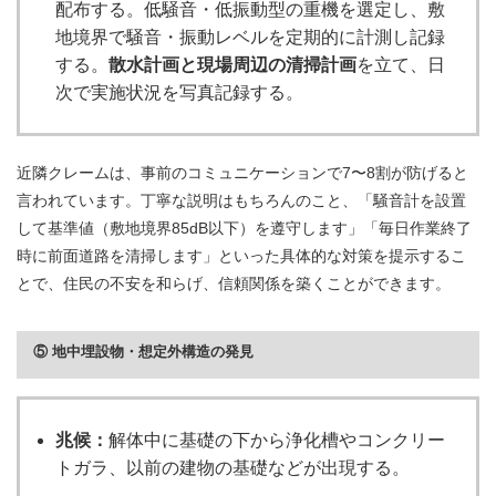
配布する。低騒音・低振動型の重機を選定し、敷
地境界で騒音・振動レベルを定期的に計測し記録
する。
散水計画と現場周辺の清掃計画
を立て、日
次で実施状況を写真記録する。
近隣クレームは、事前のコミュニケーションで7〜8割が防げると
言われています。丁寧な説明はもちろんのこと、「騒音計を設置
して基準値（敷地境界85dB以下）を遵守します」「毎日作業終了
時に前面道路を清掃します」といった具体的な対策を提示するこ
とで、住民の不安を和らげ、信頼関係を築くことができます。
⑤ 地中埋設物・想定外構造の発見
兆候：
解体中に基礎の下から浄化槽やコンクリー
トガラ、以前の建物の基礎などが出現する。