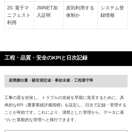
20. 電子マ
JWNET加
原則利用する
システム登
ニフェスト
入証明
体制か
録情報
利用
工程・品質・安全のKPIと日次記録
産廃搬出量・騒音測定値・事故未遂・工程遵守率
工事の質を担保し、トラブルの兆候を早期に発見するために、具
体的なKPI（重要業績評価指標）を設定し、日次で記録・管理する
ことが有効です。これにより、漠然とした管理から、データに基
づいた客観的な管理へと移行できます。