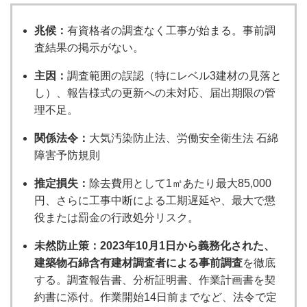
兆候：
有資格者の調査なく工事が始まる。事前調
査結果の掲示がない。
主因：
調査範囲の誤認（特にレベル3建材の見落と
し）、報告様式の更新への未対応、届出期限の管
理不足。
関係法令：
大気汚染防止法、労働安全衛生法 石綿
障害予防規則
推定損失：
除去費用として1㎡あたり最大85,000
円、さらに工事中断による工期遅延や、最大で懲
役または罰金の行政処分リスク。
未然防止策：
2023年10月1日から義務化された、
建築物石綿含有建材調査者による事前調査
を徹底
する。調査報告書、分析証明書、作業計画書を契
約書に添付。作業開始14日前までなど、法令で定