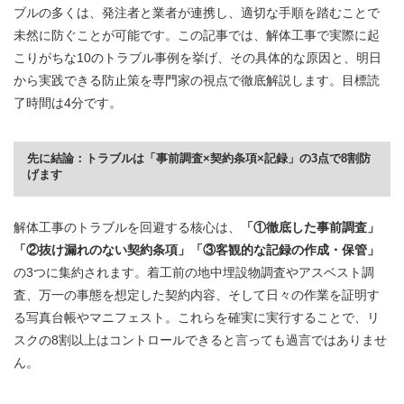
ブルの多くは、発注者と業者が連携し、適切な手順を踏むことで
未然に防ぐことが可能です。この記事では、解体工事で実際に起
こりがちな10のトラブル事例を挙げ、その具体的な原因と、明日
から実践できる防止策を専門家の視点で徹底解説します。目標読
了時間は4分です。
先に結論：トラブルは「事前調査×契約条項×記録」の3点で8割防
げます
解体工事のトラブルを回避する核心は、
「①徹底した事前調査」
「②抜け漏れのない契約条項」「③客観的な記録の作成・保管」
の3つに集約されます。着工前の地中埋設物調査やアスベスト調
査、万一の事態を想定した契約内容、そして日々の作業を証明す
る写真台帳やマニフェスト。これらを確実に実行することで、リ
スクの8割以上はコントロールできると言っても過言ではありませ
ん。