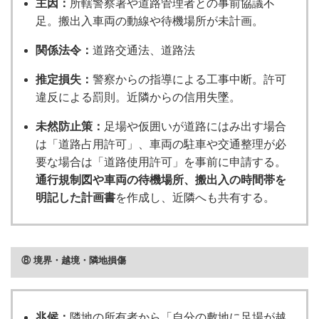
主因：
所轄警察署や道路管理者との事前協議不
足。搬出入車両の動線や待機場所が未計画。
関係法令：
道路交通法、道路法
推定損失：
警察からの指導による工事中断。許可
違反による罰則。近隣からの信用失墜。
未然防止策：
足場や仮囲いが道路にはみ出す場合
は「道路占用許可」、車両の駐車や交通整理が必
要な場合は「道路使用許可」を事前に申請する。
通行規制図や車両の待機場所、搬出入の時間帯を
明記した計画書
を作成し、近隣へも共有する。
⑧ 境界・越境・隣地損傷
兆候：
隣地の所有者から「自分の敷地に足場が越