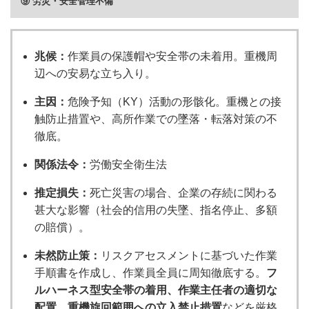
⑨ 労災・安全管理不備
兆候：
作業員の保護帽や安全帯の未着用。重機周
辺への安易な立ち入り。
主因：
危険予知（KY）活動の形骸化。重機との接
触防止措置や、高所作業での墜落・転落対策の不
徹底。
関係法令：
労働安全衛生法
推定損失：
死亡災害の場合、企業の存続に関わる
甚大な影響（社会的信用の失墜、指名停止、多額
の賠償）。
未然防止策：
リスクアセスメントに基づいた作業
手順書を作成し、作業員全員に周知徹底する。
フ
ルハーネス型安全帯の着用、作業主任者の適切な
配置、重機旋回範囲への立入禁止措置
などを厳格