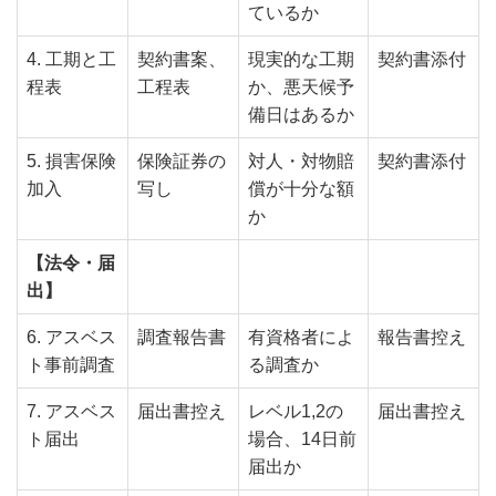
ているか
4. 工期と工
契約書案、
現実的な工期
契約書添付
程表
工程表
か、悪天候予
備日はあるか
5. 損害保険
保険証券の
対人・対物賠
契約書添付
加入
写し
償が十分な額
か
【法令・届
出】
6. アスベス
調査報告書
有資格者によ
報告書控え
ト事前調査
る調査か
7. アスベス
届出書控え
レベル1,2の
届出書控え
ト届出
場合、14日前
届出か