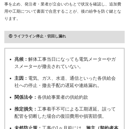
事を止め、発注者・業者が立会いのもとで状況を確認し、追加費
用や工期について書面で合意することが、後の紛争を防ぐ鍵とな
ります。
⑥ ライフライン停止・切回し漏れ
兆候：
解体工事当日になっても電気メーターやガ
スメーターが撤去されていない。
主因：
電気、ガス、水道、通信といった各供給会
社への停止・撤去手配の遅延や連絡漏れ。
関係法令：
各供給事業者の供給約款
推定損失：
工事着手不可による工期遅延。誤って
配管を切断した場合の復旧費用や損害賠償。
未然防止策：
工事の1ヶ月前には、
施主（契約者本