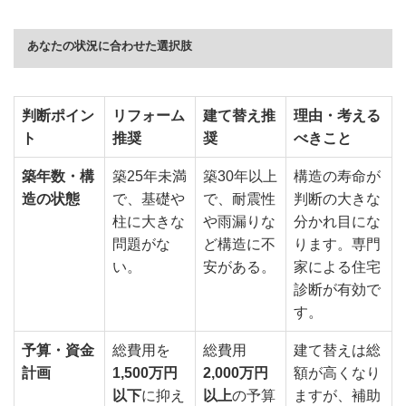
あなたの状況に合わせた選択肢
判断ポイン
リフォーム
建て替え推
理由・考える
ト
推奨
奨
べきこと
築年数・構
築25年未満
築30年以上
構造の寿命が
造の状態
で、基礎や
で、耐震性
判断の大きな
柱に大きな
や雨漏りな
分かれ目にな
問題がな
ど構造に不
ります。専門
い。
安がある。
家による住宅
診断が有効で
す。
予算・資金
総費用を
総費用
建て替えは総
計画
1,500万円
2,000万円
額が高くなり
以下
に抑え
以上
の予算
ますが、補助