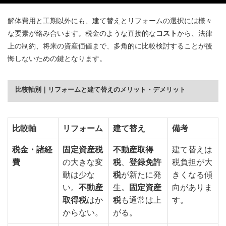
解体費用と工期以外にも、建て替えとリフォームの選択には様々
な要素が絡み合います。税金のような直接的な
コスト
から、法律
上の制約、将来の資産価値まで、多角的に比較検討することが後
悔しないための鍵となります。
比較軸別｜リフォームと建て替えのメリット・デメリット
比較軸
リフォーム
建て替え
備考
税金・諸経
固定資産税
不動産取得
建て替えは
費
の大きな変
税
、
登録免許
税負担が大
動は少な
税
が新たに発
きくなる傾
い。
不動産
生。
固定資産
向がありま
取得税
はか
税
も通常は上
す。
からない。
がる。