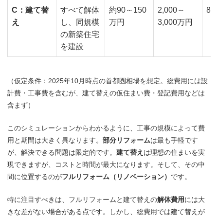
C：建て替
すべて解体
約90～150
2,000～
8
え
し、同規模
万円
3,000万円
の新築住宅
を建設
（仮定条件：2025年10月時点の首都圏相場を想定。総費用には設
計費・工事費を含むが、建て替えの仮住まい費・登記費用などは
含まず）
このシミュレーションからわかるように、工事の規模によって費
用と期間は大きく異なります。
部分リフォーム
は最も手軽です
が、解決できる問題は限定的です。
建て替え
は理想の住まいを実
現できますが、コストと時間が最大になります。そして、その中
間に位置するのが
フルリフォーム（リノベーション）
です。
特に注目すべきは、フルリフォームと建て替えの
解体費用
には大
きな差がない場合がある点です。しかし、総費用では建て替えが