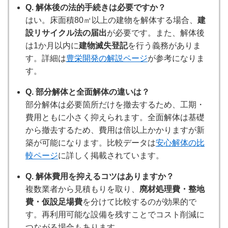
Q. 解体後の法的手続きは必要ですか？
はい。床面積80㎡以上の建物を解体する場合、
建
設リサイクル法の届出
が必要です。また、解体後
は1か月以内に
建物滅失登記
を行う義務がありま
す。詳細は
豊栄開発の解説ページ
が参考になりま
す。
Q. 部分解体と全面解体の違いは？
部分解体は必要箇所だけを撤去するため、工期・
費用ともに小さく抑えられます。全面解体は基礎
から撤去するため、費用は倍以上かかりますが新
築が可能になります。比較データは
安心解体の比
較ページ
に詳しく掲載されています。
Q. 解体費用を抑えるコツはありますか？
複数業者から見積もりを取り、
廃材処理費・整地
費・仮設足場費
を分けて比較するのが効果的で
す。再利用可能な設備を残すことでコスト削減に
つながる場合もあります。