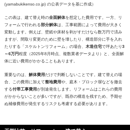
(yamabukikenso.co.jp) の公表データを基に作成）
この表は、建て替え時の
全面解体
を想定した費用です。一方、リ
フォームで行われる
部分解体
は、工事範囲によって費用が大きく
変動します。例えば、壁紙や床材を剥がすだけなら数万円で済み
ますが、間取り変更のために壁を壊したり、構造部分に手を入れ
たりする「スケルトンリフォーム」の場合、
木造住宅
で坪あたり
3
～6万円
程度（2025年8月時点、複数業者データより）と、全面解
体に近い費用がかかることもあります。
重要なのは、
解体費用
だけで判断しないことです。建て替えの場
合、この費用に加えて
整地費用
や、庭木・ブロック塀などを撤去
する
付帯工事費用
が別途発生します。リフォームはこれらの費用
がかからないことが多いですが、既存の構造を残すため、予期せ
ぬ補修費用が発生するリスクも考慮する必要があります。