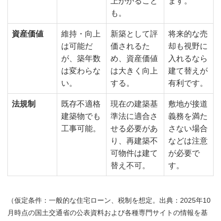
上かかること
ます。
も。
資産価値
維持・向上
新築として評
将来的な売
は可能だ
価されるた
却も視野に
が、築年数
め、資産価値
入れるなら
は変わらな
は大きく向上
建て替えが
い。
する。
有利です。
法規制
既存不適格
現在の建築基
敷地が接道
建築物でも
準法に適合さ
義務を満た
工事可能。
せる必要があ
さない場合
り、再建築不
などは注意
可物件は建て
が必要で
替え不可。
す。
（仮定条件：一般的な住宅ローン、税制を想定。出典：2025年10
月時点の国土交通省の公表資料および各種専門サイトの情報を基