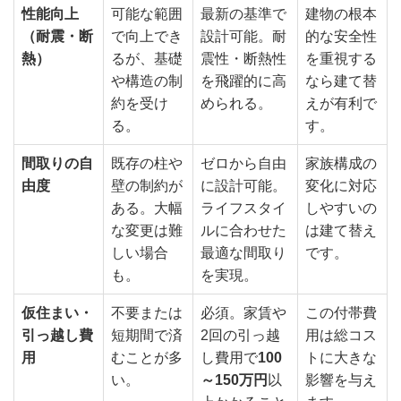
性能向上
可能な範囲
最新の基準で
建物の根本
（耐震・断
で向上でき
設計可能。耐
的な安全性
熱）
るが、基礎
震性・断熱性
を重視する
や構造の制
を飛躍的に高
なら建て替
約を受け
められる。
えが有利で
る。
す。
間取りの自
既存の柱や
ゼロから自由
家族構成の
由度
壁の制約が
に設計可能。
変化に対応
ある。大幅
ライフスタイ
しやすいの
な変更は難
ルに合わせた
は建て替え
しい場合
最適な間取り
です。
も。
を実現。
仮住まい・
不要または
必須。家賃や
この付帯費
引っ越し費
短期間で済
2回の引っ越
用は総コス
用
むことが多
し費用で
100
トに大きな
い。
～150万円
以
影響を与え