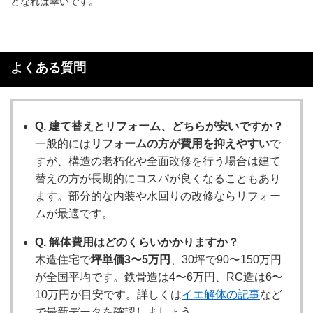
となれば幸いです。
よくある質問
Q. 建て替えとリフォーム、どちらが安いですか？
一般的には
リフォームの方が費用を抑えやすい
で
すが、構造の老朽化や全面改修を行う場合は建て
替えの方が長期的にコスパが良くなることもあり
ます。部分的な内装や水回りの改修ならリフォー
ムが最適です。
Q. 解体費用はどのくらいかかりますか？
木造住宅で
坪単価3〜5万円
、30坪で90〜150万円
が全国平均です。鉄骨造は4〜6万円、RC造は6〜
10万円が目安です。詳しくは
イエ解体の記事
など
で最新データを確認しましょう。