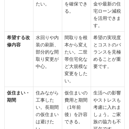
たい。
を確保でき
金や最新の住
る。
宅ローン減税
を活用できま
す。
希望する改
水回りや内
間取りを根
希望の実現度
修内容
装の刷新、
本から変え
とコストのバ
部分的な間
たい。二世
ランスを見極
取り変更が
帯住宅化な
めることが重
中心。
ど大規模な
要です。
変更をした
い。
仮住まい・
住みながら
仮住まいの
生活への影響
期間
工事した
費用と期間
やストレスも
い。長期間
（1年前
考慮に入れま
の仮住まい
後）を許容
しょう。ご家
は避けた
できる。
族の協力も不
い。
可欠です。