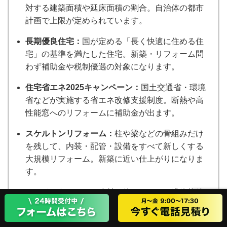
対する建築面積や延床面積の割合。自治体の都市
計画で上限が定められています。
長期優良住宅：
国が定める「長く快適に住める住
宅」の基準を満たした住宅。新築・リフォーム問
わず補助金や税制優遇の対象になります。
住宅省エネ2025キャンペーン：
国土交通省・環境
省などが実施する省エネ改修支援制度。断熱や高
性能窓へのリフォームに補助金が出ます。
スケルトンリフォーム：
柱や梁などの骨組みだけ
を残して、内装・配管・設備をすべて新しくする
大規模リフォーム。新築に近い仕上がりになりま
す。
アスベスト：
かつて建材に使われていた繊維状鉱
物。人体に有害なため、現在は使用禁止。除去工
事には専門業者による特別な処理が必要です。