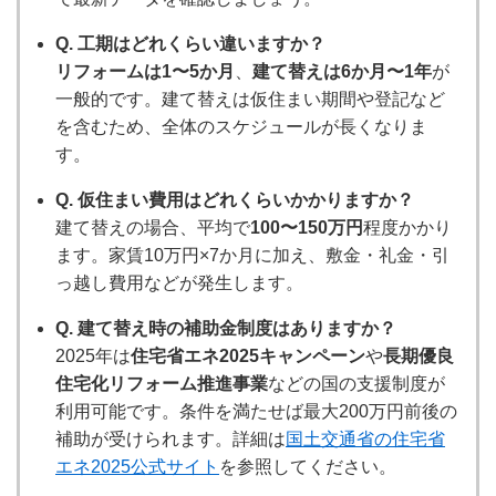
Q. 工期はどれくらい違いますか？
リフォームは1〜5か月
、
建て替えは6か月〜1年
が
一般的です。建て替えは仮住まい期間や登記など
を含むため、全体のスケジュールが長くなりま
す。
Q. 仮住まい費用はどれくらいかかりますか？
建て替えの場合、平均で
100〜150万円
程度かかり
ます。家賃10万円×7か月に加え、敷金・礼金・引
っ越し費用などが発生します。
Q. 建て替え時の補助金制度はありますか？
2025年は
住宅省エネ2025キャンペーン
や
長期優良
住宅化リフォーム推進事業
などの国の支援制度が
利用可能です。条件を満たせば最大200万円前後の
補助が受けられます。詳細は
国土交通省の住宅省
エネ2025公式サイト
を参照してください。