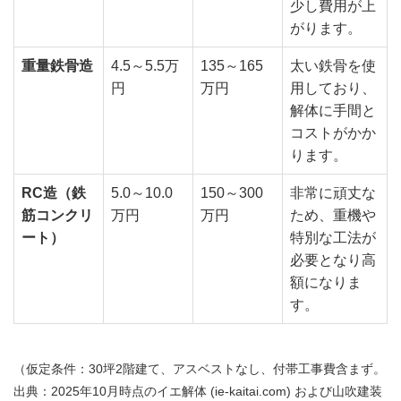
少し費用が上
がります。
重量鉄骨造
4.5～5.5万
135～165
太い鉄骨を使
円
万円
用しており、
解体に手間と
コストがかか
ります。
RC造（鉄
5.0～10.0
150～300
非常に頑丈な
筋コンクリ
万円
万円
ため、重機や
ート）
特別な工法が
必要となり高
額になりま
す。
（仮定条件：30坪2階建て、アスベストなし、付帯工事費含まず。
出典：2025年10月時点のイエ解体 (ie-kaitai.com) および山吹建装