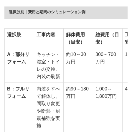
選択肢別｜費用と期間のシミュレーション例
選択肢
工事内容
解体費用
総費用（目
工
（目安）
安）
安
A：部分リ
キッチン・
約10～30
300～700
1
フォーム
浴室・トイ
万円
万円
レの交換、
内装の刷新
B：フルリ
内装をすべ
約90～180
1,000～
4
フォーム
て解体し、
万円
1,800万円
間取り変更
や断熱・耐
震補強を実
施