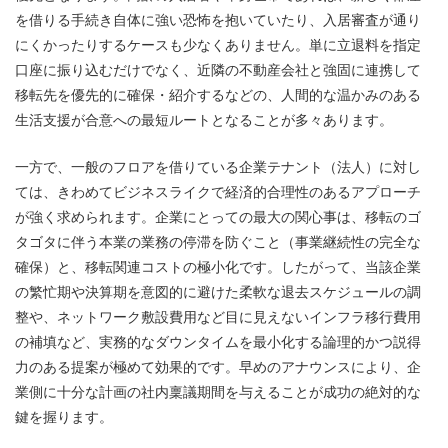
を借りる手続き自体に強い恐怖を抱いていたり、入居審査が通り
にくかったりするケースも少なくありません。単に立退料を指定
口座に振り込むだけでなく、近隣の不動産会社と強固に連携して
移転先を優先的に確保・紹介するなどの、人間的な温かみのある
生活支援が合意への最短ルートとなることが多々あります。
一方で、一般のフロアを借りている企業テナント（法人）に対し
ては、きわめてビジネスライクで経済的合理性のあるアプローチ
が強く求められます。企業にとっての最大の関心事は、移転のゴ
タゴタに伴う本業の業務の停滞を防ぐこと（事業継続性の完全な
確保）と、移転関連コストの極小化です。したがって、当該企業
の繁忙期や決算期を意図的に避けた柔軟な退去スケジュールの調
整や、ネットワーク敷設費用など目に見えないインフラ移行費用
の補填など、実務的なダウンタイムを最小化する論理的かつ説得
力のある提案が極めて効果的です。早めのアナウンスにより、企
業側に十分な計画の社内稟議期間を与えることが成功の絶対的な
鍵を握ります。