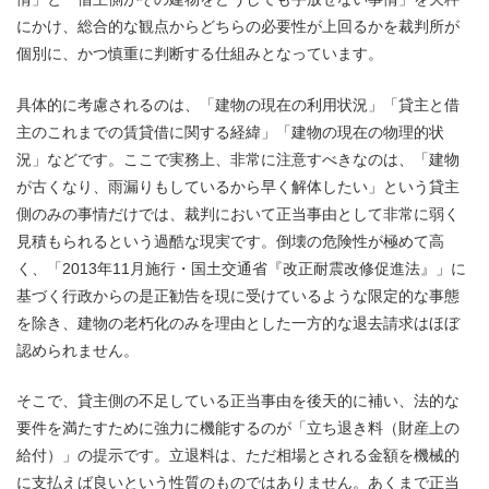
にかけ、総合的な観点からどちらの必要性が上回るかを裁判所が
個別に、かつ慎重に判断する仕組みとなっています。
具体的に考慮されるのは、「建物の現在の利用状況」「貸主と借
主のこれまでの賃貸借に関する経緯」「建物の現在の物理的状
況」などです。ここで実務上、非常に注意すべきなのは、「建物
が古くなり、雨漏りもしているから早く解体したい」という貸主
側のみの事情だけでは、裁判において正当事由として非常に弱く
見積もられるという過酷な現実です。倒壊の危険性が極めて高
く、「2013年11月施行・国土交通省『改正耐震改修促進法』」に
基づく行政からの是正勧告を現に受けているような限定的な事態
を除き、建物の老朽化のみを理由とした一方的な退去請求はほぼ
認められません。
そこで、貸主側の不足している正当事由を後天的に補い、法的な
要件を満たすために強力に機能するのが「立ち退き料（財産上の
給付）」の提示です。立退料は、ただ相場とされる金額を機械的
に支払えば良いという性質のものではありません。あくまで正当