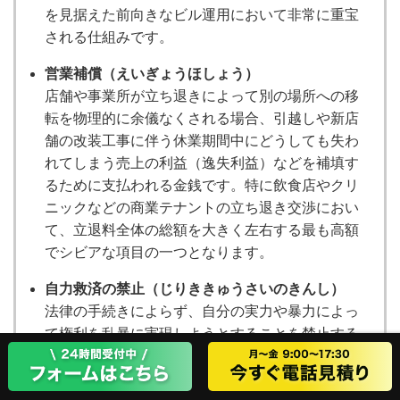
を見据えた前向きなビル運用において非常に重宝
される仕組みです。
営業補償（えいぎょうほしょう）
店舗や事業所が立ち退きによって別の場所への移
転を物理的に余儀なくされる場合、引越しや新店
舗の改装工事に伴う休業期間中にどうしても失わ
れてしまう売上の利益（逸失利益）などを補填す
るために支払われる金銭です。特に飲食店やクリ
ニックなどの商業テナントの立ち退き交渉におい
て、立退料全体の総額を大きく左右する最も高額
でシビアな項目の一つとなります。
自力救済の禁止（じりききゅうさいのきんし）
法律の手続きによらず、自分の実力や暴力によっ
て権利を乱暴に実現しようとすることを禁止する
近代法の基本原則です。例えば、家賃を払わない
からといってオーナーが勝手にテナントの荷物を