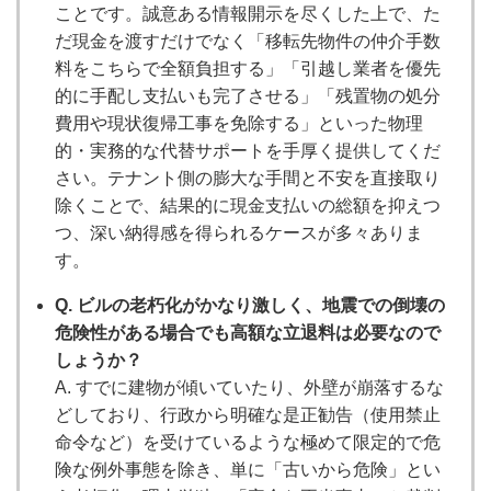
ことです。誠意ある情報開示を尽くした上で、た
だ現金を渡すだけでなく「移転先物件の仲介手数
料をこちらで全額負担する」「引越し業者を優先
的に手配し支払いも完了させる」「残置物の処分
費用や現状復帰工事を免除する」といった物理
的・実務的な代替サポートを手厚く提供してくだ
さい。テナント側の膨大な手間と不安を直接取り
除くことで、結果的に現金支払いの総額を抑えつ
つ、深い納得感を得られるケースが多々ありま
す。
Q. ビルの老朽化がかなり激しく、地震での倒壊の
危険性がある場合でも高額な立退料は必要なので
しょうか？
A. すでに建物が傾いていたり、外壁が崩落するな
どしており、行政から明確な是正勧告（使用禁止
命令など）を受けているような極めて限定的で危
険な例外事態を除き、単に「古いから危険」とい