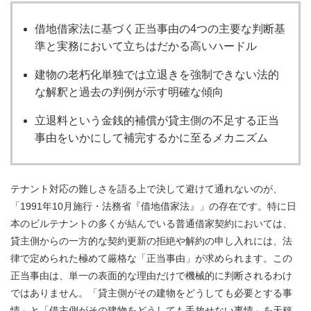
借地借家法に基づく正当事由の4つの主要な判断基
準と実務において立ちはだかる高いハードル
建物の老朽化単独では立退きを強制できない法的
な解釈と過去の判例が示す明確な傾向
立退料という金銭的補償が貸主側の不足する正当
事由をいかにして補完するかに至るメカニズム
テナント対応の難しさを語る上で決して避けて通れないのが、
「1991年10月施行・法務省『借地借家法』」の存在です。特に日
本のビルテナントの多くが結んでいる普通借家契約においては、
貸主側からの一方的な契約更新の拒絶や解約の申し入れには、法
律で定められた極めて厳格な「正当事由」が求められます。この
正当事由は、単一の表面的な理由だけで機械的に判断されるわけ
ではありません。「貸主側がその建物をどうしても必要とする事
情」と「借主側がその建物をどうしても手放せない事情」を天秤