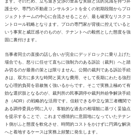
ます。そのため、立ち退き交渉の豊富な実績と法的見識を持つ弁
護士や、専門の不動産コンサルタントを全くの初期段階からプロ
ジェクトチームの中心に合流させることが、最も確実なリスクコ
ントロール戦略となります。プロの専門家が背後に控えていると
いう事実と威圧感そのものが、テナントへの毅然とした態度を強
固に裏付けます。
当事者同士の直接の話し合いが完全にデッドロックに乗り上げた
場合でも、怒りに任せて直ちに強制力のある訴訟（裁判）へと踏
み切るのが最善の策とは限りません。公開の裁判である訴訟手続
きは、双方に多大な時間と莫大な費用、そして長期にわたる強烈
な心理的負荷を容赦無く強いるからです。そこで実務上極めて有
効な選択肢となるのが、裁判所の民事調停や裁判外紛争解決手続
き（ADR）の戦略的な活用です。信頼できる中立な第三者機関で
ある調停委員が間に入り、客観的な過去の相場観に基づく妥協点
を提示することで、これまで感情的に意固地になっていたテナン
ト側がふと態度を軟化させ、時間的コストをかけずに円満な解決
へと着地するケースは実務上頻繁に発生します。