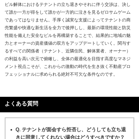
ビル解体におけるテナントの立ち退きやそれに伴う交渉は、決し
て誰か一方が得をして誰かが一方的に泣きを見るゼロサムゲーム
であってはなりません。手厚く誠実な支援によってテナントの商
売繁盛や快適な新生活を全力で後押しし、最新の環境性能と防災
性能を備えた安全なビルを再構築することで、結果的に地域の魅
力とオーナーの資産価値の双方をアップデートしていく。関与す
るすべての関係者（テナント、近隣住民、解体業者、オーナー）
の利益を高い次元で俯瞰し、全体の最適化を目指す高度なマネジ
メント視点こそが、これからの激動の時代を生き抜く不動産プロ
フェッショナルに求められる絶対不可欠な条件なのです。
よくある質問
Q. テナントが面会すら拒否し、どうしても立ち退
きに同意してくれない場合はどうすべきですか？