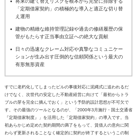
将来の建て替えリスクを根本から完全に排除する
「定期借家契約」の積極的な導入と適正な切り替
え運用
建物の精緻な維持管理記録や過去の修繕履歴の保
管がもたらす正当事由立証への絶大な貢献
日々の迅速なクレーム対応や真摯なコミュニケー
ションが生み出す圧倒的な信頼関係という最大の
有形無形資産
すでに老朽化してしまったビルの事後対応に泥縄式に追われるだ
けでなく、次世代の安定した不動産経営に向けて「最初からトラ
ブルの芽を完全に摘んでおく」という予防的設計思想が不可欠で
す。その最強のツールとなるのが、「2000年3月施行・国土交通省
『定期借家制度』」を活用した「定期借家契約」の導入です。当
初あらかじめ定めた契約期間の満了をもって、賃借人の意向に関
わらず更新されることなく確定的に契約が終了するというこの制