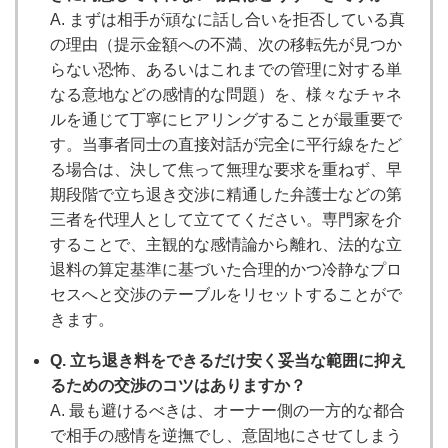
A. まずは相手が頑なに話し合いを拒否している真
の理由（提示金額への不満、次の移転先が見つか
らない恐怖、あるいはこれまでの管理に対する単
なる意地などの感情的な問題）を、様々なチャネ
ルを通じて丁寧にヒアリングすることが最重要で
す。当事者同士の直接対話が完全に平行線をたど
る場合は、決して焦って無理な要求を重ねず、早
期段階で立ち退き交渉に精通した弁護士などの第
三者を代理人として立ててください。専門家を介
することで、主観的な感情論から離れ、法的な立
退料の算定基準に基づいた合理的かつ冷静なプロ
セスへと交渉のテーブルをリセットすることがで
きます。
Q. 立ち退き料をできるだけ安く妥当な範囲に抑え
るための交渉のコツはありますか？
A. 最も避けるべきは、オーナー側の一方的な都合
で相手の感情を逆撫でし、意固地にさせてしまう