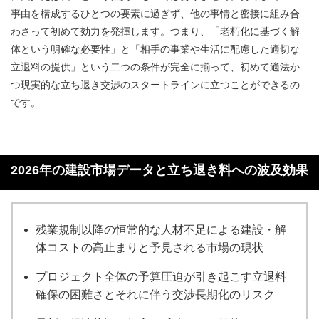
事由を構成するひとつの要素に過ぎず、他の事情と密接に組み合
わさって初めて効力を発揮します。つまり、「老朽化に基づく解
体という明確な必要性」と「相手の事業や生活に配慮した適切な
立退料の提供」という二つの条件が完全に揃って、初めて適法か
つ現実的な立ち退き交渉のスタートラインに立つことができるの
です。
2026年の建設市場データと立ち退き料への波及効果
残業規制以降の恒常的な人材不足による建設・解
体コストの高止まりと予見される市場の現状
プロジェクト全体の予算圧迫が引き起こす立退料
確保の困難さとそれに伴う交渉長期化のリスク