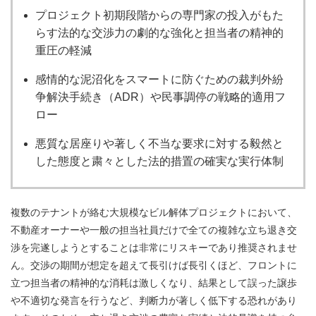
プロジェクト初期段階からの専門家の投入がもた
らす法的な交渉力の劇的な強化と担当者の精神的
重圧の軽減
感情的な泥沼化をスマートに防ぐための裁判外紛
争解決手続き（ADR）や民事調停の戦略的適用フ
ロー
悪質な居座りや著しく不当な要求に対する毅然と
した態度と粛々とした法的措置の確実な実行体制
複数のテナントが絡む大規模なビル解体プロジェクトにおいて、
不動産オーナーや一般の担当社員だけで全ての複雑な立ち退き交
渉を完遂しようとすることは非常にリスキーであり推奨されませ
ん。交渉の期間が想定を超えて長引けば長引くほど、フロントに
立つ担当者の精神的な消耗は激しくなり、結果として誤った譲歩
や不適切な発言を行うなど、判断力が著しく低下する恐れがあり