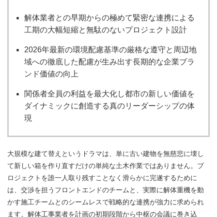
解体業者との早期からの極めて緊密な連携による
工期の大幅短縮と無駄のないプロジェクト設計
2026年最新の環境配慮基準の厳格な遵守と周辺地
域への徹底した配慮が生み出す長期的な企業ブラ
ンド価値の向上
関係者全員の利益を最大化し都市の新しい価値を
ダイナミックに創造する真のリーダーシップの体
現
大規模な建て替えというドラマは、単に古い建物を無慈悲に壊し
て新しい箱を作り直すだけの単純な土木作業ではありません。プ
ロジェクトを誰一人取り残すことなく滑らかに完遂するために
は、交渉を担うフロントエンドのチームと、実際に解体重機を動
かす施工チームとのシームレスで戦略的な連携が強力に求められ
ます。解体工事業者を計画の初期段階から中枢の会議に巻き込