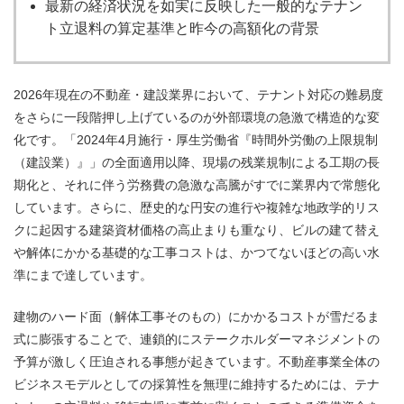
最新の経済状況を如実に反映した一般的なテナン
ト立退料の算定基準と昨今の高額化の背景
2026年現在の不動産・建設業界において、テナント対応の難易度
をさらに一段階押し上げているのが外部環境の急激で構造的な変
化です。「2024年4月施行・厚生労働省『時間外労働の上限規制
（建設業）』」の全面適用以降、現場の残業規制による工期の長
期化と、それに伴う労務費の急激な高騰がすでに業界内で常態化
しています。さらに、歴史的な円安の進行や複雑な地政学的リス
クに起因する建築資材価格の高止まりも重なり、ビルの建て替え
や解体にかかる基礎的な工事コストは、かつてないほどの高い水
準にまで達しています。
建物のハード面（解体工事そのもの）にかかるコストが雪だるま
式に膨張することで、連鎖的にステークホルダーマネジメントの
予算が激しく圧迫される事態が起きています。不動産事業全体の
ビジネスモデルとしての採算性を無理に維持するためには、テナ