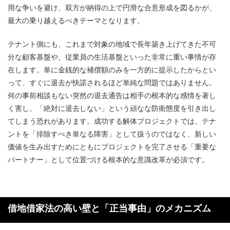
用な争いを避け、双方が納得の上で円滑な合意形成を図るかが、
最大の乗り越えるべきテーマとなります。
テナント側にも、これまで対象の地域で長年築き上げてきた不可
分な顧客基盤や、従業員の生活基盤といった非常に重い事情が存
在します。単に金銭的な補償額のみを一方的に提示したからとい
って、すぐに退去が快諾されるほど単純な問題ではありません。
何の事前相談もない突然の退去通告は相手の根本的な感情を著し
く害し、「絶対に退去しない」という頑なな防衛態度を引き出し
てしまう恐れがあります。成功する解体プロジェクトでは、テナ
ントを「排除すべき単なる障害」として扱うのではなく、新しい
価値を生み出すためにともにプロジェクトを完了させる「重要な
パートナー」として位置づける根本的な意識改革が必須です。
借地借家法の高い壁と「正当事由」のメカニズム