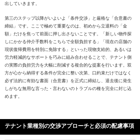
出していきます。
第三のステップ以降がいよいよ「条件交渉」と厳格な「合意書の
締結」です。ここで極めて重要なのは、初めから立退料の「金
額」だけを焦って前面に押し出さないことです。「新しい物件探
しにかかる仲介手数料をこちらで全額負担する」「現在の店舗の
現状復帰費用を特別に免除する」といった現物支給的、あるいは
労力軽減的なサポートを巧みに組み合わせることで、テナント側
の実際の負担労力を大幅に削減する複合的な提案を行います。双
方が心から納得する条件が完全に整い次第、口約束だけではなく
必ず法的に有効な書面（合意書）を正式に締結し、退去後に発生
しがちな無用な言った・言わないのトラブルの種を完全に封じ込
めます。
テナント業種別の交渉アプローチと必須の配慮事項