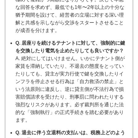
な回答を求めず、最低でも1年〜2年以上の十分な
猶予期間を設けて、経営者の立場に対する深い理
解と共感を示しながら交渉をスタートさせること
が成否を分けます。
Q. 居座りを続けるテナントに対して、強制的に鍵
を交換したり電気を止めたりしても良いですか？
A. 絶対にしてはいけません。いかにテナント側が
家賃を滞納していたり、不退去の態度をとってい
たりしても、貸主が実力行使で鍵を交換したりイ
ンフラを停止させる行為は「自力救済の禁止」と
いう法原則に違反し、逆に貸主側が不法行為で損
害賠償請求を受けたり、刑事罰に問われたりする
強烈なリスクがあります。必ず裁判所を通じた法
的な「強制執行」の正式手続きを踏む必要があり
ます。
Q. 退去に伴う立退料の支払いは、税務上どのよう