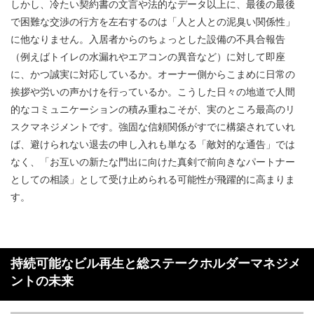
しかし、冷たい契約書の文言や法的なデータ以上に、最後の最後
で困難な交渉の行方を左右するのは「人と人との泥臭い関係性」
に他なりません。入居者からのちょっとした設備の不具合報告
（例えばトイレの水漏れやエアコンの異音など）に対して即座
に、かつ誠実に対応しているか。オーナー側からこまめに日常の
挨拶や労いの声かけを行っているか。こうした日々の地道で人間
的なコミュニケーションの積み重ねこそが、実のところ最高のリ
スクマネジメントです。強固な信頼関係がすでに構築されていれ
ば、避けられない退去の申し入れも単なる「敵対的な通告」では
なく、「お互いの新たな門出に向けた真剣で前向きなパートナー
としての相談」として受け止められる可能性が飛躍的に高まりま
す。
持続可能なビル再生と総ステークホルダーマネジメ
ントの未来