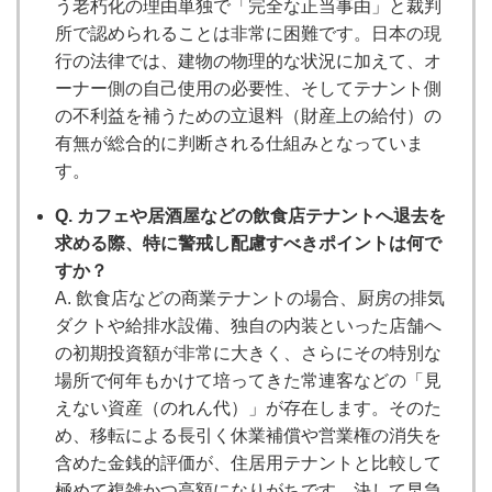
う老朽化の理由単独で「完全な正当事由」と裁判
所で認められることは非常に困難です。日本の現
行の法律では、建物の物理的な状況に加えて、オ
ーナー側の自己使用の必要性、そしてテナント側
の不利益を補うための立退料（財産上の給付）の
有無が総合的に判断される仕組みとなっていま
す。
Q. カフェや居酒屋などの飲食店テナントへ退去を
求める際、特に警戒し配慮すべきポイントは何で
すか？
A. 飲食店などの商業テナントの場合、厨房の排気
ダクトや給排水設備、独自の内装といった店舗へ
の初期投資額が非常に大きく、さらにその特別な
場所で何年もかけて培ってきた常連客などの「見
えない資産（のれん代）」が存在します。そのた
め、移転による長引く休業補償や営業権の消失を
含めた金銭的評価が、住居用テナントと比較して
極めて複雑かつ高額になりがちです。決して早急