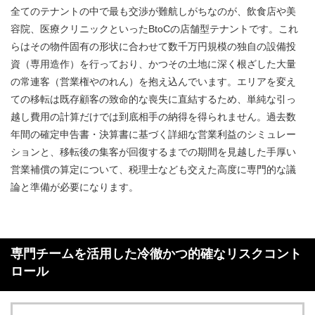
全てのテナントの中で最も交渉が難航しがちなのが、飲食店や美
容院、医療クリニックといったBtoCの店舗型テナントです。これ
らはその物件固有の形状に合わせて数千万円規模の独自の設備投
資（専用造作）を行っており、かつその土地に深く根ざした大量
の常連客（営業権やのれん）を抱え込んでいます。エリアを変え
ての移転は既存顧客の致命的な喪失に直結するため、単純な引っ
越し費用の計算だけでは到底相手の納得を得られません。過去数
年間の確定申告書・決算書に基づく詳細な営業利益のシミュレー
ションと、移転後の集客が回復するまでの期間を見越した手厚い
営業補償の算定について、税理士なども交えた高度に専門的な議
論と準備が必要になります。
専門チームを活用した冷徹かつ的確なリスクコント
ロール