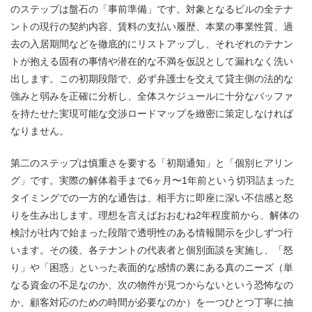
のステップは盤石の「事前準備」です。対象となるビルの全テナ
ントの現行の契約内容、賃料の支払い履歴、本業の事業性質、過
去の入居期間などを徹底的にリストアップし、それぞれのテナン
トが抱える固有の事情や潜在的な不満を仮説として漏れなく洗い
出します。この初期段階で、必ず弁護士を交えて貸主側の法的な
強みと弱みを正確に分析し、全体スケジュールに十分なバッファ
を持たせた実現可能な交渉ロードマップを緻密に策定しなければ
なりません。
第二のステップは慎重さを要する「初期通知」と「個別ヒアリン
グ」です。実際の解体着手まで6ヶ月〜1年前という切羽詰まった
タイミングでの一方的な通告は、相手方に即座に深い不信感と怒
りを生み出します。理想を言えばおおむね2年程度前から、解体の
検討が社内で始まった段階で透明性のある情報開示を少しずつ行
います。その後、各テナントの代表者と個別面談を実施し、「怒
り」や「困惑」といった表面的な感情の裏にある真のニーズ（単
なる資金の不足なのか、次の物件が見つからないという恐怖なの
か、顧客対応のための時間が必要なのか）を一つひとつ丁寧に抽