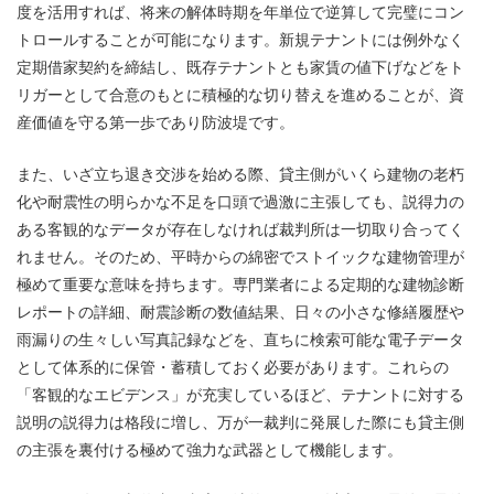
度を活用すれば、将来の解体時期を年単位で逆算して完璧にコン
トロールすることが可能になります。新規テナントには例外なく
定期借家契約を締結し、既存テナントとも家賃の値下げなどをト
リガーとして合意のもとに積極的な切り替えを進めることが、資
産価値を守る第一歩であり防波堤です。
また、いざ立ち退き交渉を始める際、貸主側がいくら建物の老朽
化や耐震性の明らかな不足を口頭で過激に主張しても、説得力の
ある客観的なデータが存在しなければ裁判所は一切取り合ってく
れません。そのため、平時からの綿密でストイックな建物管理が
極めて重要な意味を持ちます。専門業者による定期的な建物診断
レポートの詳細、耐震診断の数値結果、日々の小さな修繕履歴や
雨漏りの生々しい写真記録などを、直ちに検索可能な電子データ
として体系的に保管・蓄積しておく必要があります。これらの
「客観的なエビデンス」が充実しているほど、テナントに対する
説明の説得力は格段に増し、万が一裁判に発展した際にも貸主側
の主張を裏付ける極めて強力な武器として機能します。