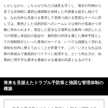
しかしながら、こちらがどれだけ誠意を尽くし、過去の判例から
見ても圧倒的に適切な補償額を加味した代替案を提示し続けて
も、なお法外な見返りを要求して居座り続ける悪質なケースに対
しては、毅然とした法的対応へのシームレスな移行が迅速かつ冷
徹に求められます。算定した妥当な立退料を法務局へ供託した上
での明渡し本訴訟の提起や、裁判所の判決を通じた最終手段とし
ての強制執行といった最強のカードを、いつでも躊躇なく切れる
体制を社内に整えておくことが肝要です。この「いざとなれば法
律の枠組みで徹底的かつドライに処理する」という抑止力が、結
果的に理不尽な要求を萎縮させる最強の武器となるのです。
将来を見据えたトラブル予防策と強固な管理体制の
構築