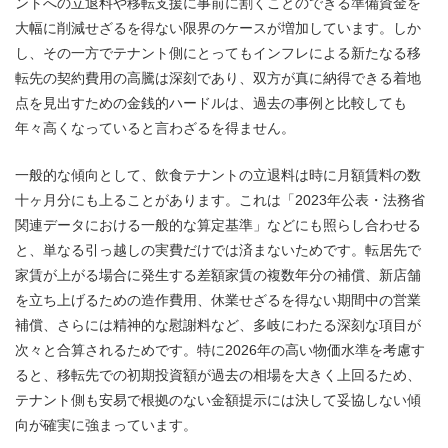
ントへの立退料や移転支援に事前に割くことのできる準備資金を
大幅に削減せざるを得ない限界のケースが増加しています。しか
し、その一方でテナント側にとってもインフレによる新たなる移
転先の契約費用の高騰は深刻であり、双方が真に納得できる着地
点を見出すための金銭的ハードルは、過去の事例と比較しても
年々高くなっていると言わざるを得ません。
一般的な傾向として、飲食テナントの立退料は時に月額賃料の数
十ヶ月分にも上ることがあります。これは「2023年公表・法務省
関連データにおける一般的な算定基準」などにも照らし合わせる
と、単なる引っ越しの実費だけでは済まないためです。転居先で
家賃が上がる場合に発生する差額家賃の複数年分の補償、新店舗
を立ち上げるための造作費用、休業せざるを得ない期間中の営業
補償、さらには精神的な慰謝料など、多岐にわたる深刻な項目が
次々と合算されるためです。特に2026年の高い物価水準を考慮す
ると、移転先での初期投資額が過去の相場を大きく上回るため、
テナント側も安易で根拠のない金額提示には決して妥協しない傾
向が確実に強まっています。