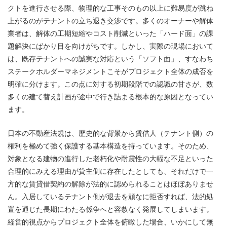
クトを進行させる際、物理的な工事そのもの以上に難易度が跳ね
上がるのがテナントの立ち退き交渉です。多くのオーナーや解体
業者は、解体の工期短縮やコスト削減といった「ハード面」の課
題解決にばかり目を向けがちです。しかし、実際の現場において
は、既存テナントへの誠実な対応という「ソフト面」、すなわち
ステークホルダーマネジメントこそがプロジェクト全体の成否を
明確に分けます。この点に対する初期段階での認識の甘さが、数
多くの建て替え計画が途中で行き詰まる根本的な原因となってい
ます。
日本の不動産法規は、歴史的な背景から賃借人（テナント側）の
権利を極めて強く保護する基本構造を持っています。そのため、
対象となる建物の進行した老朽化や耐震性の大幅な不足といった
合理的にみえる理由が貸主側に存在したとしても、それだけで一
方的な賃貸借契約の解除が法的に認められることはほぼありませ
ん。入居しているテナント側が退去を頑なに拒否すれば、法的処
置を通じた長期にわたる係争へと容赦なく発展してしまいます。
経営的視点からプロジェクト全体を俯瞰した場合、いかにして無