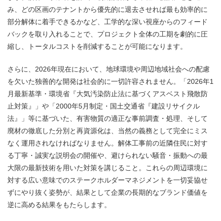
み、どの区画のテナントから優先的に退去させれば最も効率的に
部分解体に着手できるかなど、工学的な深い視座からのフィード
バックを取り入れることで、プロジェクト全体の工期を劇的に圧
縮し、トータルコストを削減することが可能になります。
さらに、2026年現在において、地球環境や周辺地域社会への配慮
を欠いた独善的な開発は社会的に一切許容されません。「2026年1
月最新基準・環境省『大気汚染防止法に基づくアスベスト飛散防
止対策』」や「2000年5月制定・国土交通省『建設リサイクル
法』」等に基づいた、有害物質の適正な事前調査・処理、そして
廃材の徹底した分別と再資源化は、当然の義務として完全にミス
なく運用されなければなりません。解体工事前の近隣住民に対す
る丁寧・誠実な説明会の開催や、避けられない騒音・振動への最
大限の最新技術を用いた対策を講じること。これらの周辺環境に
対する広い意味でのステークホルダーマネジメントを一切妥協せ
ずにやり抜く姿勢が、結果として企業の長期的なブランド価値を
逆に高める結果をもたらします。