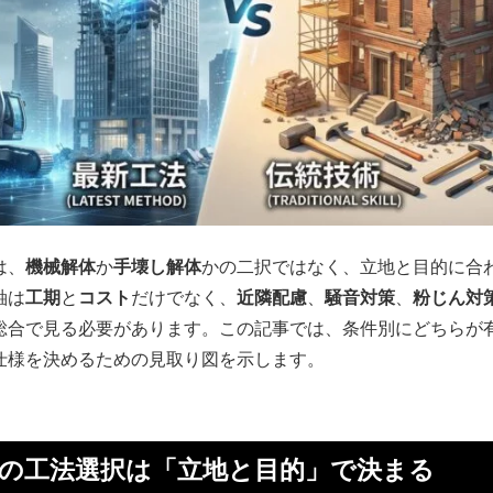
は、
機械解体
か
手壊し解体
かの二択ではなく、立地と目的に合
軸は
工期
と
コスト
だけでなく、
近隣配慮
、
騒音対策
、
粉じん対
総合で見る必要があります。この記事では、条件別にどちらが
仕様を決めるための見取り図を示します。
解体の工法選択は「立地と目的」で決まる