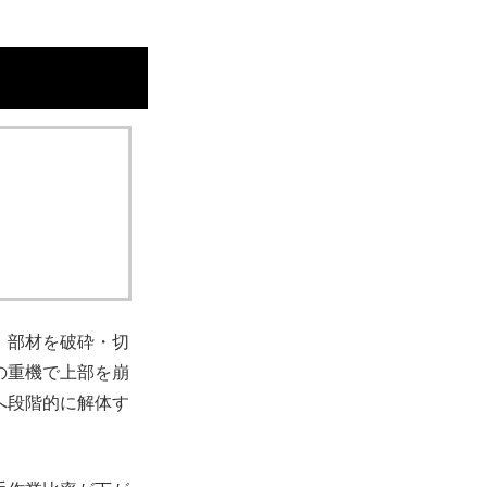
、部材を破砕・切
の重機で上部を崩
へ段階的に解体す