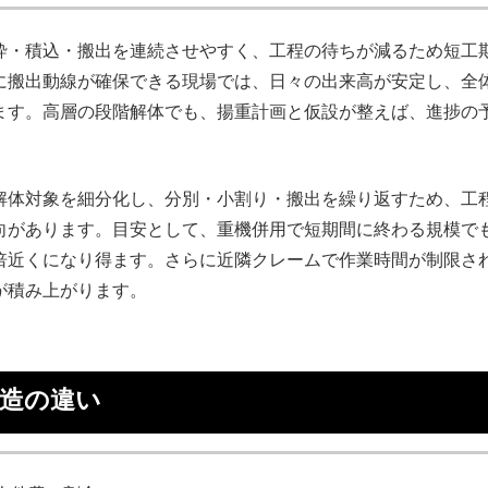
砕・積込・搬出を連続させやすく、工程の待ちが減るため短工
に搬出動線が確保できる現場では、日々の出来高が安定し、全
ます。高層の段階解体でも、揚重計画と仮設が整えば、進捗の
解体対象を細分化し、分別・小割り・搬出を繰り返すため、工
向があります。目安として、重機併用で短期間に終わる規模で
倍近くになり得ます。さらに近隣クレームで作業時間が制限さ
が積み上がります。
構造の違い