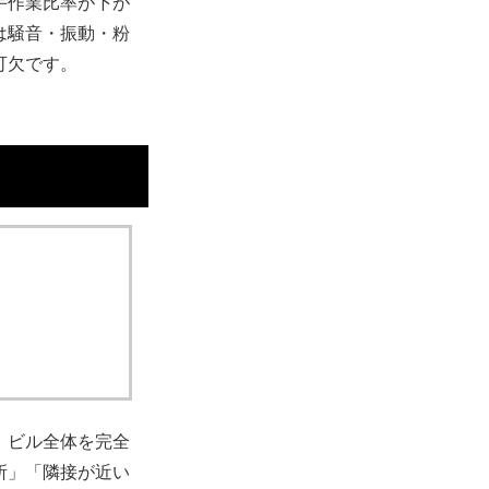
手作業比率が下が
は騒音・振動・粉
可欠です。
。ビル全体を完全
所」「隣接が近い