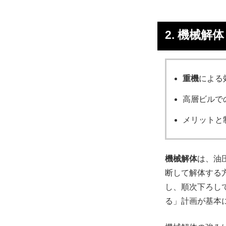
2. 機械解
重機
による
高層ビルで
メリットと
機械解体
は、油
断して解体する
し、順次下ろし
る」計画が基本