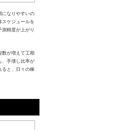
期になりやすいの
体スケジュールを
予測精度が上がり
程数が増えて工期
も、手壊し比率が
れると、日々の稼