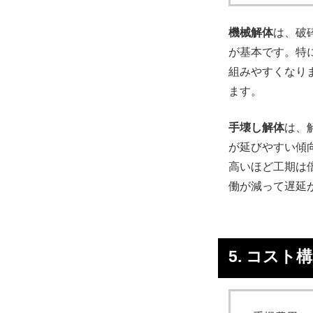
機械解体
は、破
が基本です。特
組みやすくなり
ます。
手壊し解体
は、
が延びやすい傾
高いほど工期は
働が減って遅延
5. コスト