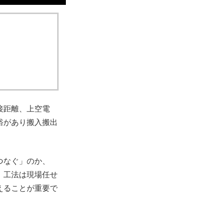
接距離、上空電
裕があり搬入搬出
つなぐ」のか、
。工法は現場任せ
えることが重要で