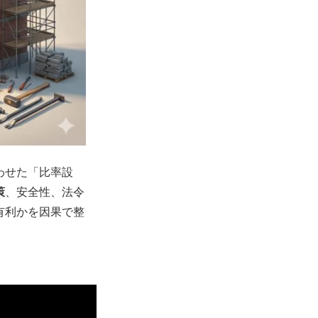
わせた「比率設
策
、安全性、法令
有利かを因果で整