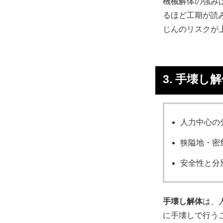
機械解体の強み
るほど工期が読
じんのリスクが
3. 手壊し
人力中心の
狭隘地・密
安全性と分
手壊し解体
は、
に手壊しで行う