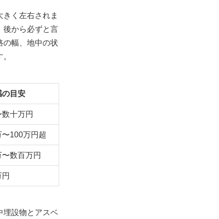
大きく左右されま
、後から必ずと言
路の幅、地中の状
す。
感の目安
〜数十万円
〜100万円超
万〜数百万円
万円
中埋設物とアスベ