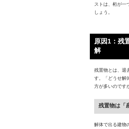
ストは、桁が一
しょう。
原因1：残
解
残置物とは、退
す。「どうせ解
方が多いのです
残置物は「
解体で出る建物