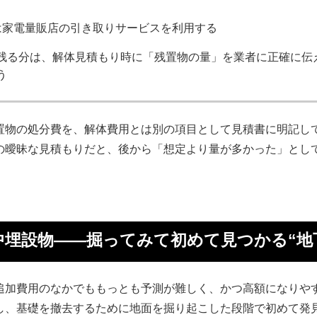
は家電量販店の引き取りサービスを利用する
残る分は、解体見積もり時に「残置物の量」を業者に正確に伝
う
置物の処分費を、解体費用とは別の項目として見積書に明記し
の曖昧な見積もりだと、後から「想定より量が多かった」とし
中埋設物——掘ってみて初めて見つかる“地
追加費用のなかでももっとも予測が難しく、かつ高額になりや
し、基礎を撤去するために地面を掘り起こした段階で初めて発