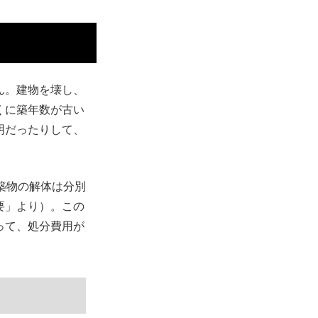
ん。建物を壊し、
くに築年数が古い
明だったりして、
築物の解体は分別
要」より）。この
って、処分費用が