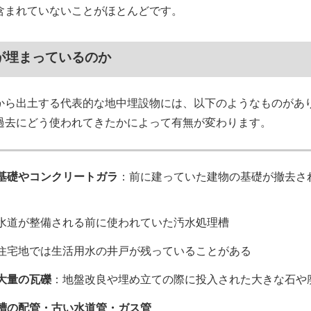
含まれていないことがほとんどです。
が埋まっているのか
から出土する代表的な地中埋設物には、以下のようなものがあ
過去にどう使われてきたかによって有無が変わります。
基礎やコンクリートガラ
：前に建っていた建物の基礎が撤去さ
水道が整備される前に使われていた汚水処理槽
住宅地では生活用水の井戸が残っていることがある
大量の瓦礫
：地盤改良や埋め立ての際に投入された大きな石や
槽の配管・古い水道管・ガス管