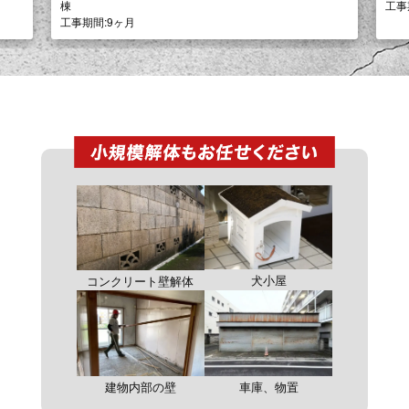
工事期間:8ヶ月
犬小屋
コンクリート壁解体
建物内部の壁
車庫、物置