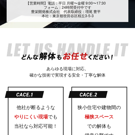
【営業時間】電話：平日 月曜〜金曜 9:00〜17:30
フォーム：24時間受付中です
豊栄開発株式会社 代表取締役：増尾 豊平
本社：東京都世田谷区桜丘3-5-3
あらゆる現場に対応。
確かな技術で実現する安全・丁寧な解体
他社が断るような
狭小住宅や建物間の
やりにくい現場
でも
極狭スペース
当社なら対応可能！
での解体も
得意分野です