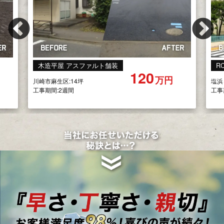
Previous
Ne
RC造
木
1億
円
塩浜
新宿
工事期間:7ヶ月
工事