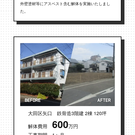
外壁塗材等にアスベスト含む解体を実施いたしまし
た。
大田区矢口 鉄骨造3階建 2棟 120坪
600
解体費用
万円
工事期間 1ヶ月