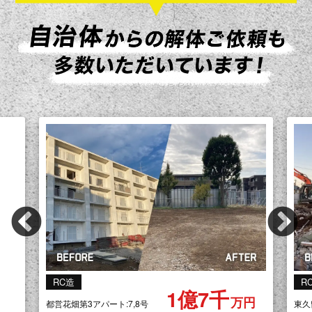
Previous
Ne
RC 杭抜きあり
R
1億450
円
万円
東久留米市 小学校西校舎
消防